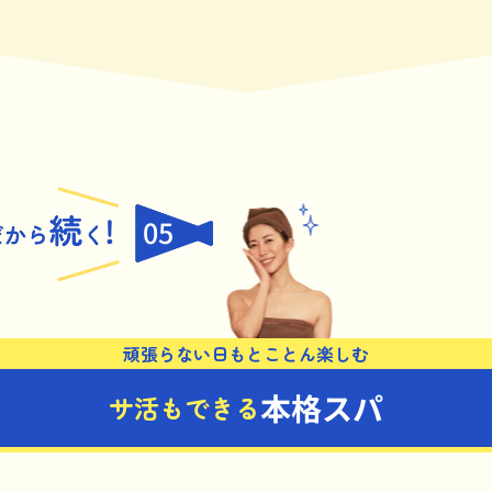
05
頑張らない日もとことん楽しむ
本格スパ
サ活もできる