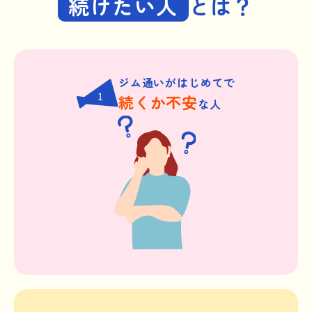
続けたい人
とは？
ジム通いがはじめてで
1
続くか不安
な人