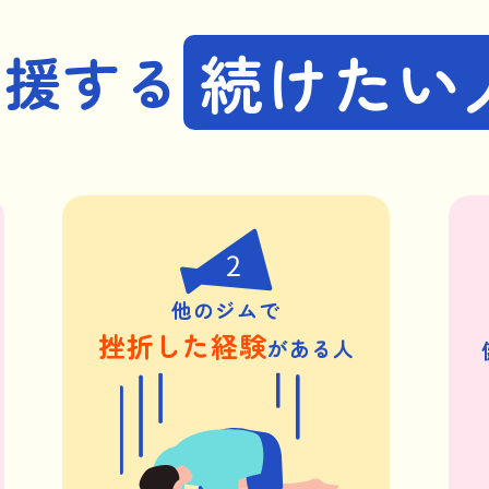
続けたい
応援する
2
他のジムで
挫折した経験
がある人