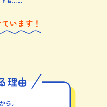
トも……
けています！
る理由
から。