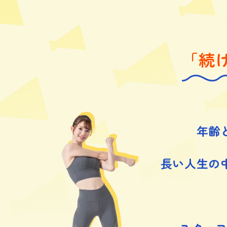
「続
年齢
長い人生の