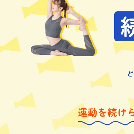
ど
運動を続け