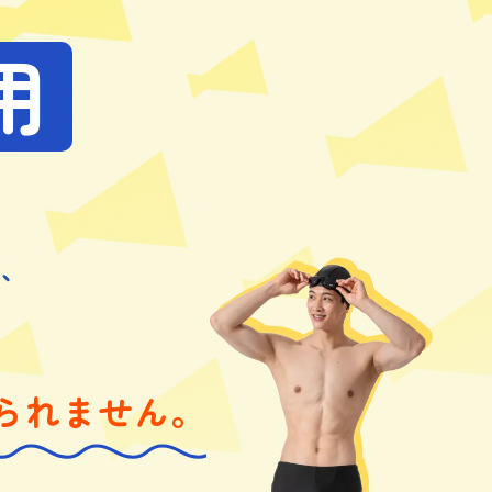
用
も、
、
られません。