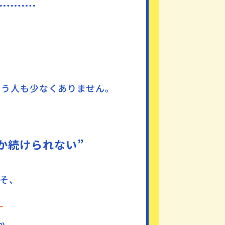
まう人も少なくありません。
か続けられない”
そ、
！
か。