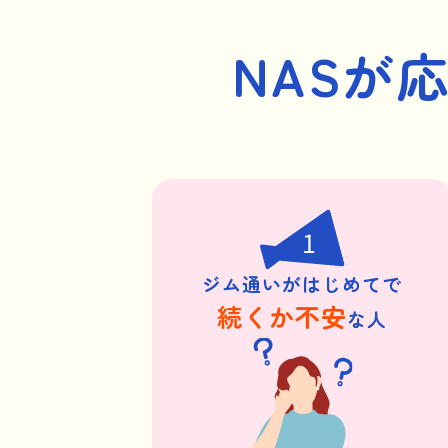
NASが
1
ジム通いがはじめてで
続くか不安
な人