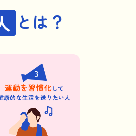
人
とは？
3
運動を習慣化
して
健康的な生活を送りたい人