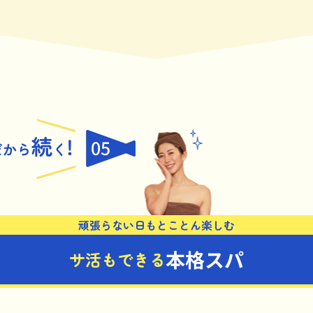
05
頑張らない日もとことん楽しむ
本格スパ
サ活もできる