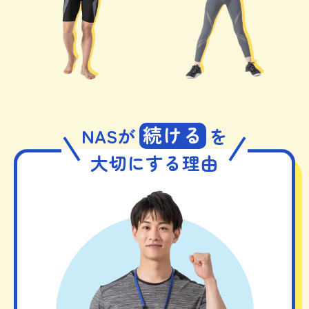
続ける
NASが
を
大切にする理由