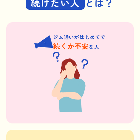
続けたい人
とは？
ジム通いがはじめてで
1
続くか不安
な人