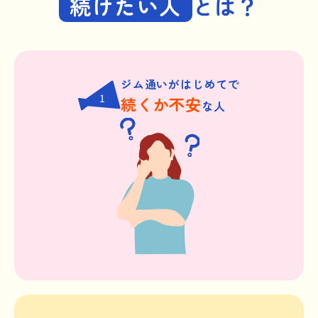
続けたい人
とは？
ジム通いがはじめてで
1
続くか不安
な人