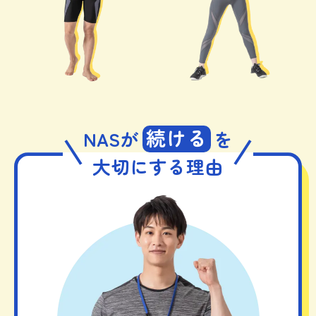
続ける
NASが
を
大切にする理由