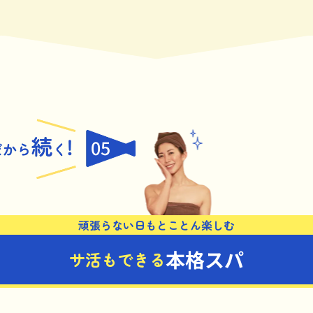
05
頑張らない日もとことん楽しむ
本格スパ
サ活もできる