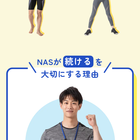
続ける
NASが
を
大切にする理由