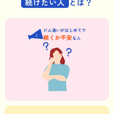
続けたい人
とは？
ジム通いがはじめてで
1
続くか不安
な人