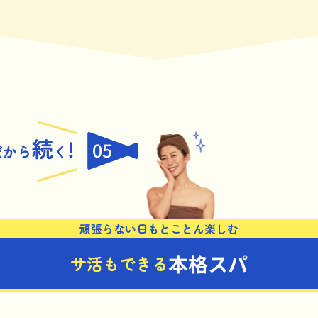
05
頑張らない日もとことん楽しむ
本格スパ
サ活もできる