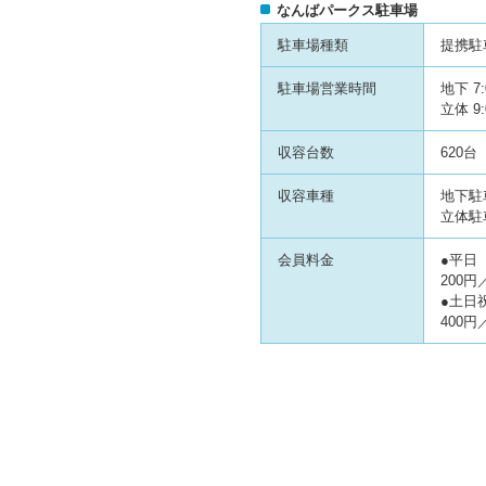
なんばパークス駐車場
駐車場種類
提携駐
駐車場営業時間
地下 7
立体 9
収容台数
620台
収容車種
地下駐車
立体駐車
会員料金
●平日
200円
●土日
400円