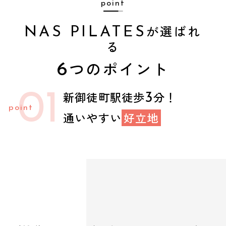
point
が選ばれ
NAS PILATES
る
つのポイント
6
01
新御徒町駅徒歩
分！
3
通いやすい
好立地