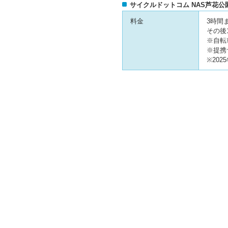
サイクルドットコム NAS芦花公
料金
3時間
その後
※自転
※提携
※20