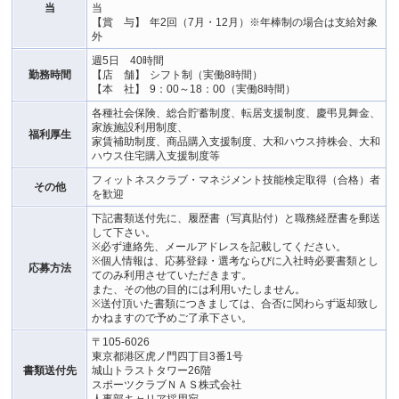
当
当
【賞 与】
年2回（7月・12月）※年棒制の場合は支給対象
外
週5日 40時間
勤務時間
【店 舗】
シフト制（実働8時間）
【本 社】
9：00～18：00（実働8時間）
各種社会保険、総合貯蓄制度、転居支援制度、慶弔見舞金、
家族施設利用制度、
福利厚生
家賃補助制度、商品購入支援制度、大和ハウス持株会、大和
ハウス住宅購入支援制度等
フィットネスクラブ・マネジメント技能検定取得（合格）者
その他
を歓迎
下記書類送付先に、履歴書（写真貼付）と職務経歴書を郵送
して下さい。
※必ず連絡先、メールアドレスを記載してください。
※個人情報は、応募登録・選考ならびに入社時必要書類とし
応募方法
てのみ利用させていただきます。
また、その他の目的には利用いたしません。
※送付頂いた書類につきましては、合否に関わらず返却致し
かねますので予めご了承下さい。
〒105-6026
東京都港区虎ノ門四丁目3番1号
書類送付先
城山トラストタワー26階
スポーツクラブＮＡＳ株式会社