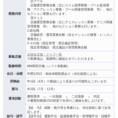
②プール
移
店舗運営業務全般（主にスイム指導業務・プール監視業
動
務・アクアレッスン業務・プール関連管理業務 等）、他の
し
業務内容
セクション業務も行います。
ま
③テニス
す
店舗運営業務全般（主にテニスレッスン業務・テニス関連
本
管理業務 等）、他のセクション業務も行います。
文
2.総合職
へ
店舗経営・運営業務全般（全セクションの接客・レッスン
移
業務含む）
動
3.その他（指定管理・受託施設管理）
し
指定管理施設・受託施設の管理業務全般
ま
す
全国各店舗：クラブ一覧
募集店舗
フ
※勤務地は、面接時に確認させていただきます。
ッ
タ
勤務時間
8時間実労働（シフト制勤務）
ー
情
休日・休暇
年間120日・有給休暇制度あり（当社規程による）
報
昇降給
年1回（4月）※業績により見送りの可能性もございます。
へ
移
賞与
年2回（7月・12月）
動
し
書類選考 → 一次面接 → 二次面接 → 内定
選考試験
ま
※書類到着後10日程度で合否のご連絡を差し上げます。
す
【給 与】
経験・能力等を考慮の上、当社規程に基づき決
定します。
給与・諸手
【諸手当】
通勤手当・超過勤務手当・管理職手当・役職手