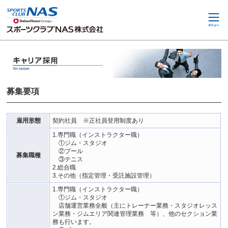
ペ
こ
こ
ー
こ
こ
ジ
か
か
内
ら
ら
を
サ
本
移
イ
文
動
ト
で
す
内
す
る
主
た
要
め
メ
の
ニ
リ
ュ
ン
ー
ク
で
雇用形態
契約社員 ※正社員登用制度あり
で
す
す
1.専門職（インストラクター職）
サ
①ジム・スタジオ
イ
②プール
募集職種
ト
③テニス
内
2.総合職
主
3.その他（指定管理・受託施設管理）
要
1.専門職（インストラクター職）
メ
①ジム・スタジオ
ニ
店舗運営業務全般（主にトレーナー業務・スタジオレッス
ュ
ン業務・ジムエリア関連管理業務 等）、他のセクション業
ー
務も行います。
へ