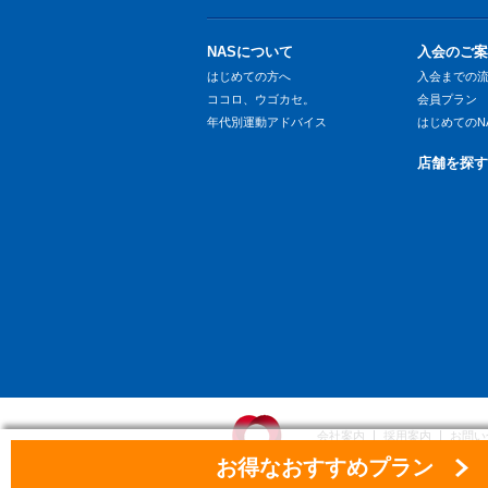
NASについて
入会のご案
はじめての方へ
入会までの
ココロ、ウゴカセ。
会員プラン
年代別運動アドバイス
はじめてのN
店舗を探す
会社案内
採用案内
お問い
お得なおすすめプラン
大和ハウスグループ
個人情