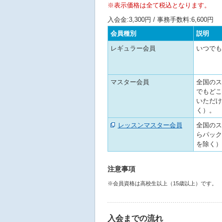
へ
※表示価格は全て税込となります。
移
入会金:3,300円 / 事務手数料:6,600円
動
し
会員種別
説明
ま
レギュラー会員
いつでも
す
マスター会員
全国のス
でもどこ
いただけ
く）。
レッスンマスター会員
全国のス
らパック
を除く）
注意事項
※会員資格は高校生以上（15歳以上）です。
入会までの流れ