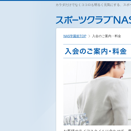
ペ
カラダだけでなくココロも明るく元気にする、スポー
こ
こ
こ
ー
こ
こ
こ
ジ
か
か
か
内
ら
ら
ら
を
本
サ
フ
移
文
イ
ッ
動
NAS学園前TOP
入会のご案内・料金
で
ト
タ
す
す
内
ー
る
主
情
た
要
報
め
メ
で
の
ニ
す
リ
ュ
ン
ー
ク
で
で
す
す
サ
イ
ト
内
主
要
メ