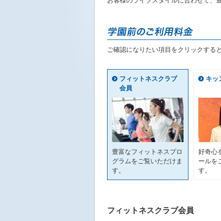
お客様のライフスタイルに合わせて、
ニ
ュ
ー
へ
移
ご確認になりたい項目をクリックする
動
し
ま
フィットネスクラブ
キッ
す
会員
本
文
へ
移
動
し
ま
豊富なフィットネスプロ
好奇心
す
グラムをご覧いただけま
ールを
フ
す。
す。
ッ
タ
ー
情
フィットネスクラブ会員
報