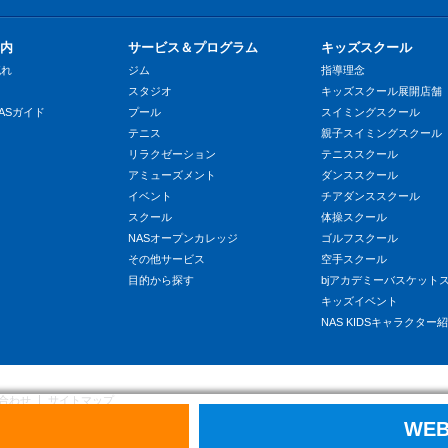
内
サービス＆プログラム
キッズスクール
流れ
ジム
指導理念
スタジオ
キッズスクール展開店舗
ASガイド
プール
スイミングスクール
テニス
親子スイミングスクール
リラクゼーション
テニススクール
アミューズメント
ダンススクール
イベント
チアダンススクール
スクール
体操スクール
NASオープンカレッジ
ゴルフスクール
その他サービス
空手スクール
目的から探す
bjアカデミーバスケット
キッズイベント
NAS KIDSキャラクター
合わせ
サイトマップ
報保護方針
WE