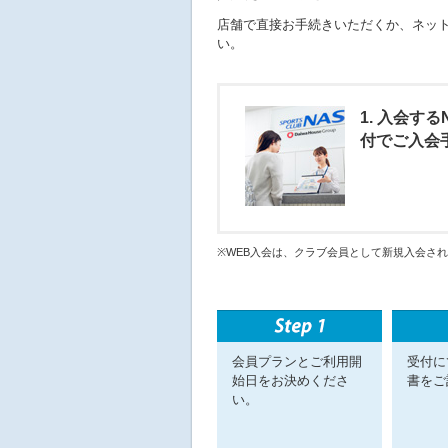
店舗で直接お手続きいただくか、ネット
い。
1. 入会す
付でご入会
※WEB入会は、クラブ会員として新規入会さ
会員プランとご利用開
受付に
始日をお決めくださ
書をご
い。