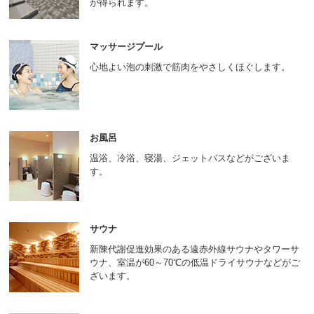
が得られます。
ニ
ュ
ー
マッサージプール
へ
移
心地よい泡の刺激で筋肉をやさしくほぐします。
動
し
ま
す
本
お風呂
文
温浴、冷浴、寝湯、ジェットバスなどがございま
へ
す。
移
動
し
ま
す
サウナ
フ
新陳代謝促進効果のある遠赤外線サウナやタワーサ
ッ
ウナ、室温が60～70℃の低温ドライサウナなどがご
タ
ざいます。
ー
情
報