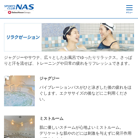
ペ
こ
ー
こ
ジ
か
内
ら
を
本
移
文
動
で
す
す
る
た
ジャグジーやサウナ、広々としたお風呂でゆったりリラックス。さっぱ
め
りと汗を流せば、トレーニングや日常の疲れをリフレッシュできます。
の
リ
ジャグジー
ン
ク
バイブレーションバスがひと泳ぎした後の疲れをほ
で
ぐします。エクササイズの後などにご利用くださ
す
い。
サ
イ
ト
ミストルーム
内
主
肌に優しいスチームが心地よいミストルーム。
要
デリケートな肌やのどには刺激を与えずに発汗作用
メ