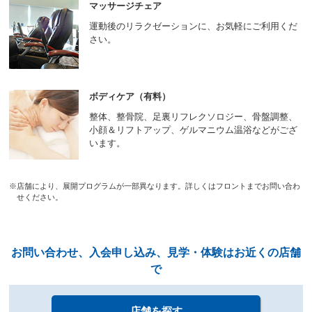
へ
マッサージチェア
移
運動後のリラクゼーションに、お気軽にご利用くだ
動
さい。
し
ま
す
ボディケア（有料）
整体、整骨院、足裏リフレクソロジー、骨盤調整、
小顔＆リフトアップ、ゲルマニウム温浴などがござ
います。
※店舗により、展開プログラムが一部異なります。詳しくはフロントまでお問い合わ
せください。
店舗を探す