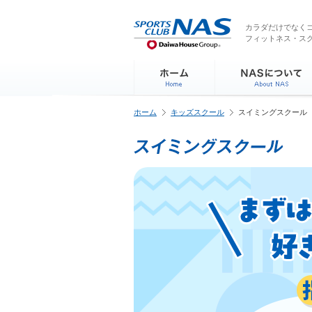
ペ
こ
こ
こ
ー
こ
こ
こ
カラダだけでなくコ
ジ
フィットネス・ス
か
か
か
内
ら
ら
ら
を
サ
本
フ
移
イ
文
ッ
動
ト
で
タ
す
内
す
ー
る
ホーム
キッズスクール
スイミングスクール
主
情
た
要
報
め
メ
で
の
ニ
す
リ
ュ
ン
ー
ク
で
で
す
す
サ
イ
ト
内
主
要
メ