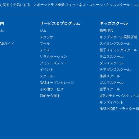
も明るく元気にする、スポーツクラブNAS フィットネス・スクール・キッズスクール・エ
内
サービス＆プログラム
キッズスクール
流れ
ジム
指導理念
スタジオ
キッズスクール展開店舗
ASガイド
プール
スイミングスクール
テニス
親子スイミングスクール
リラクゼーション
テニススクール
アミューズメント
ダンススクール
イベント
チアダンススクール
スクール
体操スクール
NASオープンカレッジ
ゴルフスクール
その他サービス
空手スクール
目的から探す
bjアカデミーバスケット
キッズイベント
NAS KIDSキャラクター