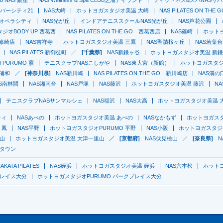
O リバーシティ21
NAS大崎
ホットヨガスタジオ美温 大崎
NAS PILATES ON THE 
京オペラシティ
NAS光が丘
インドアテニススクールNAS光が丘
NAS芦花公園
ジオBODY UP 西葛西
NAS PILATES ON THE GO 西葛西店
NAS篠崎
ホットヨ
O 篠崎店
NAS吉祥寺
ホットヨガスタジオ美温 三鷹
NAS聖蹟桜ヶ丘
NAS若葉台
NAS PILATES 新御徒町
[千葉県]
NAS新鎌ヶ谷
ホットヨガスタジオ美温 新
PURUMO 蕨
テニスクラブNASこしがや
NAS東大宮（新館）
ホットヨガスタジオ
浦和
[神奈川県]
NAS新川崎
NAS PILATES ON THE GO 新川崎店
NAS溝の
AS南林間
NAS湘南台
NAS戸塚
NAS藤沢
ホットヨガスタジオ美温 藤沢
N
テニスクラブNASサンマルシェ
NAS稲沢
NAS大高
ホットヨガスタジオ美温 
ティ
NASあべの
ホットヨガスタジオ美温 あべの
NASなかもず
ホットヨガス
 鳳
NAS平野
ホットヨガスタジオPURUMO 平野
NAS小阪
ホットヨガスタジオ
里山
ホットヨガスタジオ美温 大津一里山
[京都府]
NAS伏見桃山
[奈良県]
N
ィタウン
AKATA PILATES
NAS姪浜
ホットヨガスタジオ美温 姪浜
NAS六本松
ホット
プレイス大分
ホットヨガスタジオPURUMO パークプレイス大分