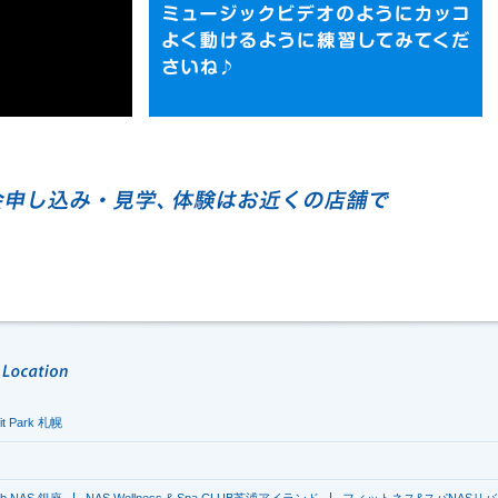
it Park 札幌
lub NAS 銀座
NAS Wellness & Spa CLUB芝浦アイランド
フィットネス&スパNASリバ