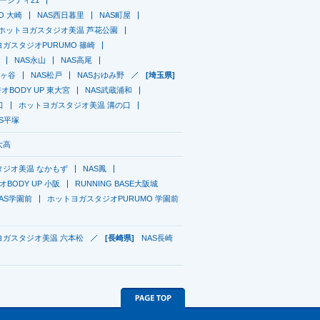
GO 大崎
NAS西日暮里
NAS町屋
ホットヨガスタジオ美温 芦花公園
ガスタジオPURUMO 篠崎
NAS永山
NAS高尾
鎌ヶ谷
NAS松戸
NASおゆみ野
[埼玉県]
BODY UP 東大宮
NAS武蔵浦和
口
ホットヨガスタジオ美温 溝の口
AS平塚
大高
タジオ美温 なかもず
NAS鳳
BODY UP 小阪
RUNNING BASE大阪城
AS学園前
ホットヨガスタジオPURUMO 学園前
ヨガスタジオ美温 六本松
[長崎県]
NAS長崎