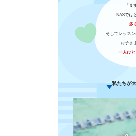
「ま
ニ
ュ
NASでは
ー
へ
多
移
そしてレッスン
動
し
お子さ
ま
す
一人ひと
本
文
へ
移
動
私たちが
し
ま
す
フ
ッ
タ
ー
情
報