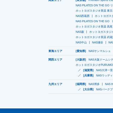
NAS PILATES ON THE G
ホットヨガスタジオ美温 東
NAS西葛西
ホットヨガスタ
NAS PILATES ON THE G
ホットヨガスタジオ美温 高尾
NAS蕨
ホットヨガスタジオ
ホットヨガスタジオ美温 武蔵
NAS中山
NAS瀬谷
N
東海エリア
[愛知県]
NASサンマルシェ
関西エリア
[大阪府]
NAS大阪ドームシ
ホットヨガスタジオPURUMO
[滋賀県]
NAS大津一
[兵庫県]
NASウッデ
九州エリア
[福岡県]
NAS博多
NAS H
[大分県]
NASパーク