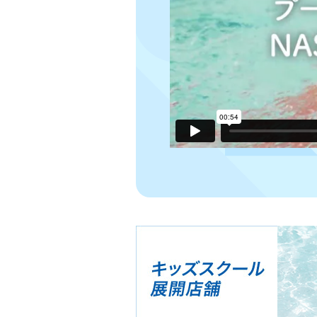
へ
移
動
し
ま
す