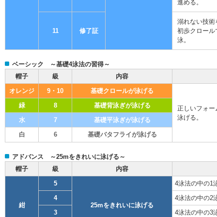
進める。
溺れない技術
11
修了証
初歩クロールで
泳。
ベーシック ～基礎4泳法の習得～
帽子
級
内容
オレンジ
9・10
基礎クロールが泳げる
緑
8
基礎背泳ぎが泳げる
正しいフォー
泳げる。
水
7
基礎平泳ぎが泳げる
白
6
基礎バタフライが泳げる
アドバンス ～25mをきれいに泳げる～
帽子
級
内容
5
4泳法の中の1
4
4泳法の中の2
紺
25mをきれいに泳げる
3
4泳法の中の3