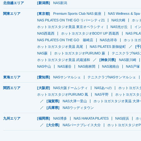
北信越エリア
[新潟県]
NAS新潟
関東エリア
[東京都]
Premium Sports Club NAS 銀座
NAS Wellness & 
NAS PILATES ON THE GO リバーシティ21
NAS大崎
ホッ
ホットヨガスタジオ美温 東京オペラシティ
NAS光が丘
イン
NAS西葛西
ホットヨガスタジオBODY UP 西葛西
NAS PI
NAS PILATES ON THE GO 篠崎店
NAS吉祥寺
ホットヨガ
ホットヨガスタジオ美温 高尾
NAS PILATES 新御徒町
[千
NAS蕨
ホットヨガスタジオPURUMO 蕨
テニスクラブNAS
ホットヨガスタジオ美温 武蔵浦和
[神奈川県]
NAS新川崎
NAS中山
NAS瀬谷
NAS南林間
NAS湘南台
NAS戸塚
東海エリア
[愛知県]
NASサンマルシェ
テニスクラブNASサンマルシェ
関西エリア
[大阪府]
NAS大阪ドームシティ
NASあべの
ホットヨガス
ホットヨガスタジオPURUMO 鳳
NAS平野
ホットヨガスタジ
[滋賀県]
NAS大津一里山
ホットヨガスタジオ美温 大津
[兵庫県]
NASウッディタウン
九州エリア
[福岡県]
NAS博多
NAS HAKATA PILATES
NAS姪浜
ホ
[大分県]
NASパークプレイス大分
ホットヨガスタジオP