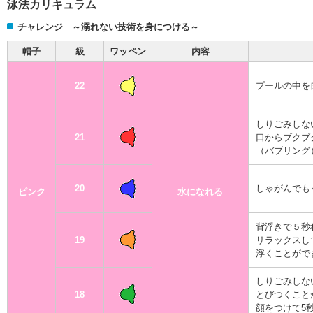
泳法カリキュラム
ニ
ュ
チャレンジ ～溺れない技術を身につける～
ー
帽子
級
ワッペン
内容
へ
移
動
22
プールの中を
し
ま
す
しりごみしな
本
21
口からブクブ
文
（バブリング
へ
移
動
20
しゃがんでも
ピンク
水になれる
し
ま
す
背浮きで５秒
フ
19
リラックスし
ッ
浮くことがで
タ
ー
しりごみしな
情
18
とびつくこと
報
顔をつけて5