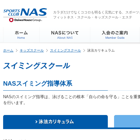
ペ
こ
こ
こ
ー
こ
こ
こ
カラダだけでなくココロも明るく元気にする、スポーツク
ジ
フィットネス・スクール・キッズスクール・エステ
か
か
か
内
ら
ら
ら
を
サ
本
フ
移
イ
文
ッ
動
ト
で
タ
す
内
す
ー
る
ホーム
キッズスクール
スイミングスクール
泳法カリキュラム
主
情
た
要
報
め
メ
で
の
ニ
す
リ
ュ
ン
NASスイミング指導体系
ー
ク
で
で
す
NASのスイミング指導は、泳げることの根本「自らの命を守る」ことを重要と
す
を行います。
サ
イ
ト
内
主
要
メ