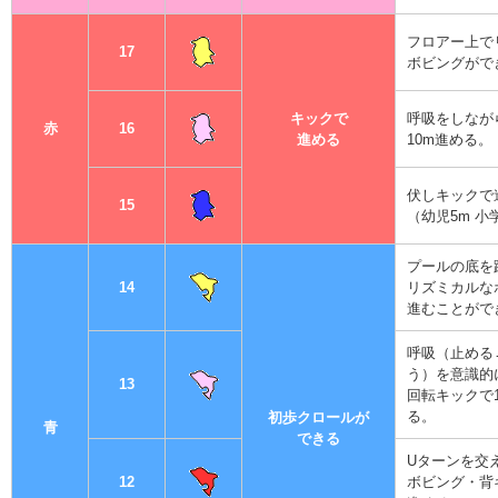
へ
移
フロアー上で
動
17
ボビングがで
し
ま
す
キックで
呼吸をしなが
赤
16
進める
10m進める。
伏しキックで
15
（幼児5m 小
プールの底を
14
リズミカルな
進むことがで
呼吸（止める
う）を意識的
13
回転キックで1
る。
初歩クロールが
青
できる
Uターンを交
12
ボビング・背