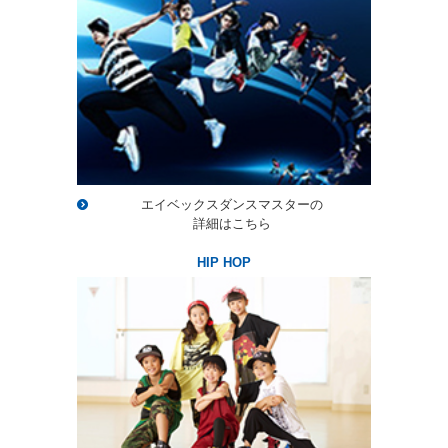
ニ
ュ
ー
へ
移
動
し
ま
す
本
エイベックスダンスマスターの
文
詳細はこちら
へ
移
HIP HOP
動
し
ま
す
フ
ッ
タ
ー
情
報