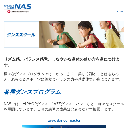
ペ
こ
ー
こ
ジ
か
内
ら
を
本
移
文
動
で
す
す
る
た
め
リズム感、バランス感覚、しなやかな身体の使い方を身につけま
の
す。
リ
ン
様々なダンスプログラムでは、かっこよく、美しく踊ることはもちろ
ク
ん、あらゆるスポーツに役立つバランス力や基礎体力が身につきます。
で
す
各種ダンスプログラム
サ
イ
NASでは、HIPHOPダンス、JAZZダンス、バレエなど、様々なスクール
ト
を展開しています。日頃の練習の成果は発表会などで披露します。
内
主
avex dance master
要
メ