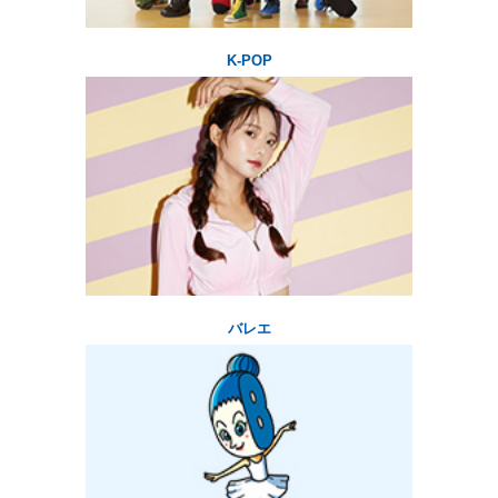
へ
移
動
K-POP
し
ま
す
バレエ