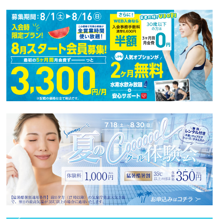
ニ
ュ
ー
へ
移
動
し
ま
す
本
文
へ
移
動
し
ま
す
フ
ッ
タ
ー
情
報