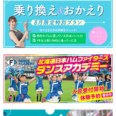
へ
移
動
し
ま
す