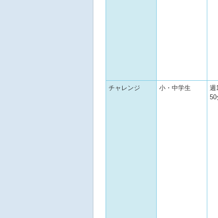
チャレンジ
小・中学生
週
5