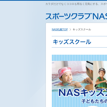
ペ
カラダだけでなくココロも明るく元気にする、スポー
こ
こ
こ
ー
こ
こ
こ
ジ
か
か
か
内
ら
ら
ら
を
本
サ
フ
移
文
イ
ッ
動
NAS札幌TOP
キッズスクール
で
ト
タ
す
す
内
ー
る
主
情
た
要
報
め
メ
で
の
ニ
す
リ
ュ
ン
ー
ク
で
で
す
す
サ
イ
ト
内
主
要
メ