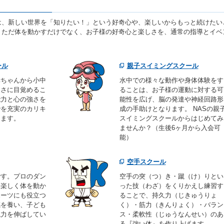
は、新しい世界を「知りたい！」という好奇心や、楽しいからもっと続けたい
。ただ体を動かすだけでなく、お子様の好奇心と楽しさを、通常の指導とイベ
ール
親子スイミングスクール
赤ちゃんから小中
水中での様々な動作や身体体験をす
しさに目覚めるこ
ることは、お子様の運動に対する可
能力と心の強さを
能性を広げ、脳の発達や神経回路形
でを充実のカリキ
成の手助けとなります。 NASの親
します。
スイミングスクールからはじめてみ
ませんか？（生後6ヶ月から入会可
能）
空手スクール
です。プロのダン
空手の突（つ）き・蹴（け）りとい
、楽しく体を動か
った技（わざ）をくりかえし練習す
ポーツにも役立つ
ることで、持久力（じきゅうりょ
感を養い、子ども
く）・筋力（きんりょく）・バラン
現力を伸ばしてい
ス・柔軟性（じゅうなんせい）のあ
る『強い体』を作り上げます。