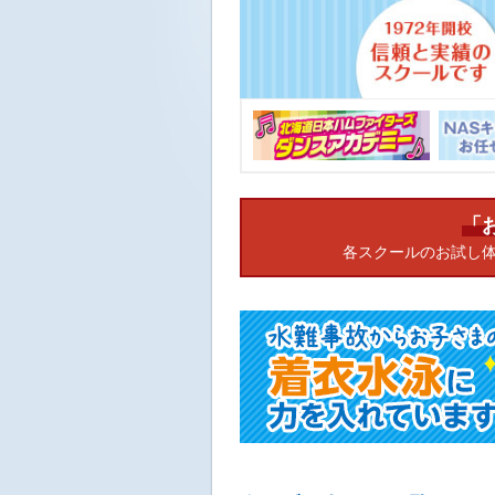
ニ
ュ
ー
へ
移
動
し
ま
す
本
「
文
へ
各スクールのお試し
移
動
し
ま
す
フ
ッ
タ
ー
情
報