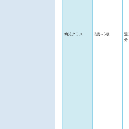
幼児クラス
3歳～6歳
週
分