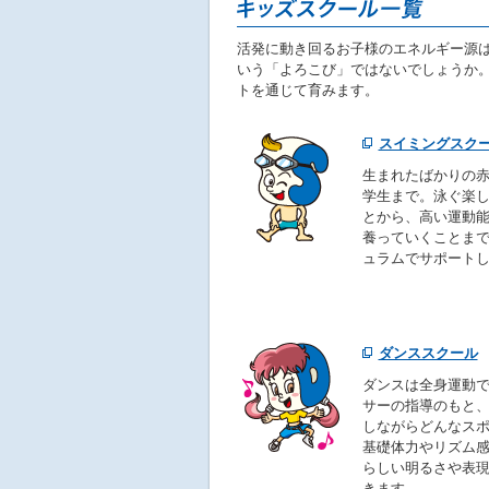
へ
移
動
活発に動き回るお子様のエネルギー源
し
いう「よろこび」ではないでしょうか
ま
トを通じて育みます。
す
スイミングスク
生まれたばかりの
学生まで。泳ぐ楽
とから、高い運動
養っていくことま
ュラムでサポート
ダンススクール
ダンスは全身運動
サーの指導のもと
しながらどんなス
基礎体力やリズム
らしい明るさや表
きます。