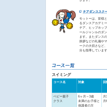
チアダンススク
モットーは、皆様と
るダンスアカデミー
チア、ヒップホッ
ールジャンルのダ
ます。またダンス
挨拶などの礼儀や
ークの大切さなど
分も指導していま
スイミング
コース名
対象
回
ベビー親子
6ヶ月～3歳
月
クラス
未満のお子様と
月
保護者の方