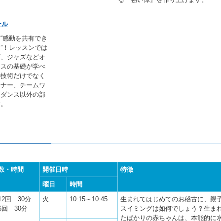
ール
“感動を共有でき
”！レッスンでは
プ、ジャズなどオ
ンスの基礎が学べ
の技術だけでなく
マナー、チームワ
、ダンス以外の部
す。
数・時間
開催日時
特徴
曜日
時間
12回 30分
火
10:15～10:45
生まれてはじめてのお稽古に、親
6回 30分
スイミングは如何でしょう？生ま
たばかりの赤ちゃんは、本能的に