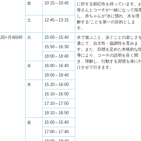
金
10:15～10:45
に対する順応性を持っています。
母さんとコーチが一緒になって指
し、赤ちゃんが“水に慣れ、水を理
土
12:45～13:15
解する”ことを第一の目的としま
す。
1回×月4回40
火
15:00～15:40
水で遊ぶこと、泳ぐことの楽しさ
通じて、自主性・協調性を育みま
15:50～16:30
す。また、目標を定めた本格的な
導により、コーチの説明を良く聞
18:00～18:40
き、理解し、行動する習慣を身に
水
16:00～16:40
けさせて行きます。
18:00～18:40
木
15:20～16:00
16:10～16:50
17:10～17:50
18:10～18:50
金
15:00～15:40
17:00～17:40