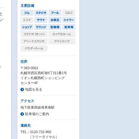
主要設備
と
ン
住所
子
〒063-0062
札幌市西区西町南6丁目1番1号
イオン札幌西町ショッピング
センター4F
地図を見る
アクセス
地下鉄東西線発寒南駅
駐車場のご案内
連絡先
TEL：0120-732-860
（フリーダイヤル）