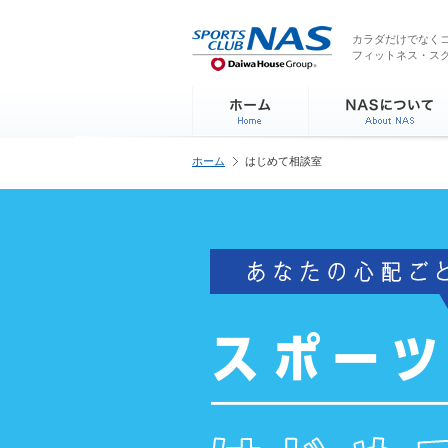
ペ
こ
こ
こ
ー
こ
こ
こ
カラダだけでなくコ
ジ
フィットネス・ス
か
か
か
内
ら
ら
ら
を
サ
本
フ
移
イ
文
ッ
動
ト
で
タ
す
内
す
ー
る
ホーム
はじめて相談室
主
情
た
要
報
め
メ
で
の
ニ
す
リ
ュ
ン
ー
ク
で
で
す
す
サ
イ
ト
内
主
要
メ