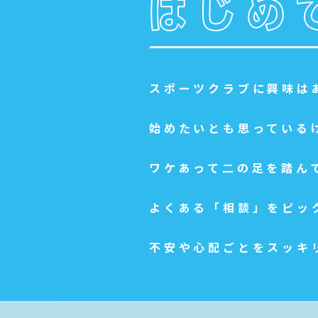
ニ
ュ
ー
へ
移
動
スポーツクラブに興味は
し
ま
す
始めたいとも思っている
本
文
へ
ワケあって二の足を踏ん
移
動
し
よくある「相談」をピッ
ま
す
フ
不安や心配ごとをスッキ
ッ
タ
ー
情
報