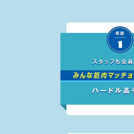
へ
移
動
し
ま
す