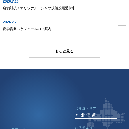
2026.7.13
店舗対抗！オリジナルＴシャツ決勝投票受付中
2026.7.2
夏季営業スケジュールのご案内
2026.6.26
2026.6.24
2026.6.22
2026.6.22
2026.6.5
2026.5.25
2026.5.13
2026.4.28
2026.4.24
2026.4.1
2026.3.24
2026.03.05
2026.2.25
2026.2.18
2026.1.26
2026.01.09
2026.01.08
2025.12.10
2025.12.01
2025.11.25
2025.11.21
2025.10.23
2025.10.16
2025.10.3
2025.9.26
2025.9.25
2025.9.12
2025.8.25
2025.8.8
2025.8.4
2025.7.30
2025.7.24
2025.7.13
2025.6.24
2025.6.5
2025.6.1
2025.5.30
2025.5.29
2025.5.23
2025.4.25
2025.4.15
2025.3.7
2025.2.14
2025.1.27
2024.9.27
2024.7.25
2024.7.5
2024.4.19
2023.7.24
2023.7.4
2023.5.22
2023.4.24
2023.3.17
【2025年】
【2024年】
【2023年】
台風7号・8号接近に伴う営業のご案内
「NAS MAGAZINE」に新しい記事がアップされました
NAS × lululemon『Find Your Space』を7/18（土）に開催
NTGP（NASオリジナルTシャツグランプリ）開催中！
「ストレスフリーカンパニー2026」に初認定
「NAS MAGAZINE」に新しい記事がアップされました
5/25 開催！NAS×生活の木特別ワークショップ「アロマとYOGAで整え
クラブ会費・レンタル料金改定のご案内
「NAS MAGAZINE」に新しい記事がアップされました
コールセンターにてAI電話代行サービスの運用を開始いたしました
「NAS MAGAZINE」に新しい記事がアップされました
鈴木桂治柔道キッズアカデミーを「スポーツクラブNAS あべの店」に開
「NAS MAGAZINE」に新しい記事がアップされました
スポーツクラブNASの公式Instagramを開設しました
「NAS MAGAZINE」に新しい記事がアップされました
遺伝子を活用した寄り添い型サービス『オーダーフィット』導入
【重要】弊社ドメインを装った不審なメール（なりすましメール）に関
株式会社生活の木と「包括パートナーシップ協定」を締結
年末年始営業スケジュールのご案内
「NAS MAGAZINE」に新しい記事がアップされました
ネイス体操教室 NAS平塚校オープン
「ピックルボール」のプログラムが本格始動！永原選手による記念イベ
フィットネスに「脳活」をプラス！「健康マージャン」特別体験会を開
スポーツクラブNASが運営する「PARKERS TOKYO」と「X-girl
「NAS PILATES ON THE GO」10月1日より3店舗・随時オープン！
「NAS MAGAZINE」に新しい記事がアップされました
WWW特別企画「1DAY無料体験会ご招待」を開催
「NAS MAGAZINE」に新しい記事がアップされました
海上保安庁と合同安全水泳イベントを開催
夏季営業スケジュールのご案内
水の事故から命を守る「着衣水泳教室」合同イベントを開催
「NAS MAGAZINE」に新しい記事がアップされました
夏の水難事故に備える「着衣水泳教室」開催
「NAS MAGAZINE」に新しい記事がアップされました
フィットネスクラブ大手4社が女性支配人の交流会を初開催
「カスタマーハラスメントに対する基本方針」を掲載しました
【重要】クラブ会費改定のご案内
アクアダイナミクス研究所と教育研修における連携を本格始動
「NAS MAGAZINE」に新しい記事がアップされました
「NAS MAGAZINE」に新しい記事がアップされました
【重要】スポーツクラブNAS からの ご案内方法に関するお知らせ
「NAS MAGAZINE」に新しい記事がアップされました
「NAS MAGAZINE」に新しい記事がアップされました
スクール水着価格の変更のお知らせ
ファンランリレー2024 開催のお知らせ
「NAS MAGAZINE」に新しい記事がアップされました
社合同着衣水泳イベント開催レポート
NAS イメージモデルグランプリ受賞者決定
「NAS MAGAZINE」に新しい記事がアップされました
水泳授業のサポート事業がテレビ番組で紹介されました
NAS初となるマシンピラティス専門店が新御徒町に7月オープン。
会費等の改定に関するお知らせ
フィットネスや美容、健康に関する情報を発信する「NAS
もっと見る
る」
講
するご注意
ント開催
催
SPORTS」のコラボレッスン開催
MAGAZINE」オープンしました
2025.12.24
2024.12.2
2024.12.1
「NAS MAGAZINE」に新しい記事がアップされました
年末年始営業スケジュールのご案内
年末年始営業スケジュールのご案内
北海道エリア
北海道
北信越エリア