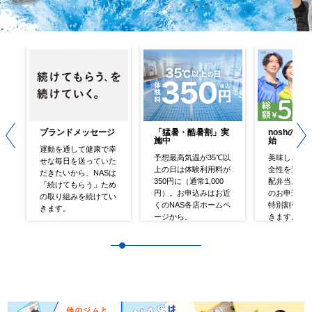
ブランドメッセージ
「猛暑・酷暑割」実
noshの取
ラ
Previous
Next
施中
始
運動を通して健康で幸
か
予想最高気温が35℃以
美味しさ・
せな毎日を送っていた
S
上の日は体験利用料が
全性を追求
だきたいから、NASは
か
350円に（通常1,000
配弁当。 こ
「続けてもらう」ため
円）。お申込みはお近
のお申込み
の取り組みを続けてい
くのNAS各店ホームペ
特別割引で
きます。
ージから。
きます。