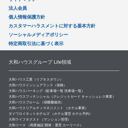
法人会員
個人情報保護方針
カスタマーハラスメントに対する基本方針
ソーシャルメディアポリシー
特定商取引法に基づく表示
大和ハウスグループ
Life領域
大和ハウス工業（
リブネスタウン
）
大和ハウスインシュアランス（
保険
）
大和ハウスパーキング（
駐車場一覧
洗車場一覧
）
大和ハウスフィナンシャル（
クレジットカード
キャッシュレス事業
）
大和ハウスブルーム （
胡蝶蘭栽培
）
大和ハウスリアルティマネジメント （
ホテル事業
）
ダイワロイネットホテルズ （
ホテル運営
ホテル予約
）
大和ライフネクスト （
マンション管理
）
大和リース （
商業施設 開発・運営
カーリース
）