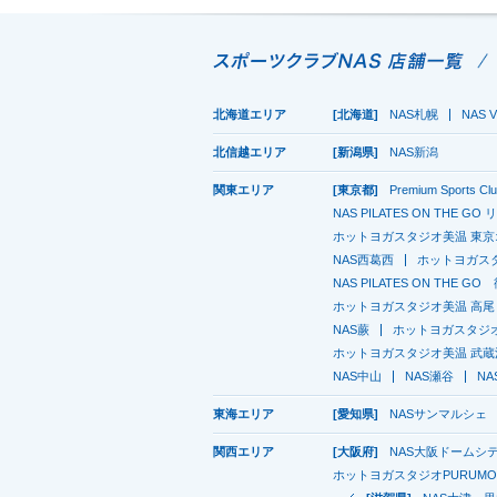
北海道エリア
[北海道]
NAS札幌
NAS V
北信越エリア
[新潟県]
NAS新潟
関東エリア
[東京都]
Premium Sports C
NAS PILATES ON THE G
ホットヨガスタジオ美温 東
NAS西葛西
ホットヨガスタ
NAS PILATES ON THE G
ホットヨガスタジオ美温 高尾
NAS蕨
ホットヨガスタジオ
ホットヨガスタジオ美温 武蔵
NAS中山
NAS瀬谷
N
東海エリア
[愛知県]
NASサンマルシェ
関西エリア
[大阪府]
NAS大阪ドームシ
ホットヨガスタジオPURUMO