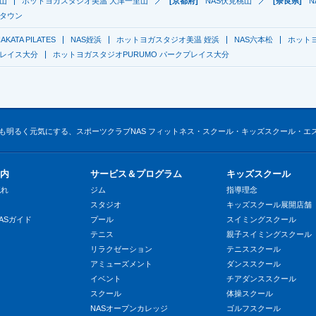
里山
ホットヨガスタジオ美温 大津一里山
[京都府]
NAS伏見桃山
[奈良県]
N
ィタウン
AKATA PILATES
NAS姪浜
ホットヨガスタジオ美温 姪浜
NAS六本松
ホット
プレイス大分
ホットヨガスタジオPURUMO パークプレイス大分
も明るく元気にする、スポーツクラブNAS フィットネス・スクール・キッズスクール・エ
内
サービス＆プログラム
キッズスクール
流れ
ジム
指導理念
スタジオ
キッズスクール展開店舗
ASガイド
プール
スイミングスクール
テニス
親子スイミングスクール
リラクゼーション
テニススクール
アミューズメント
ダンススクール
イベント
チアダンススクール
スクール
体操スクール
NASオープンカレッジ
ゴルフスクール