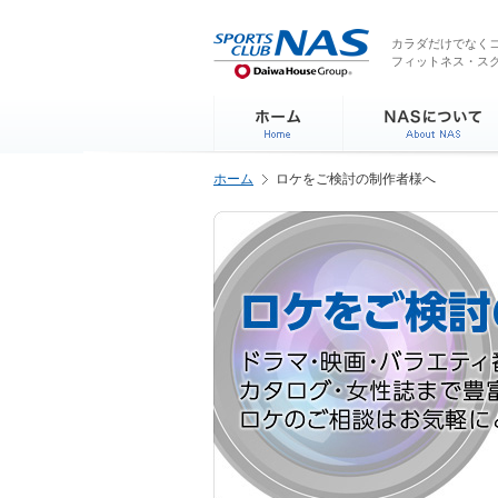
ペ
こ
こ
こ
ー
こ
こ
こ
カラダだけでなくコ
ジ
フィットネス・ス
か
か
か
内
ら
ら
ら
を
サ
本
フ
移
イ
文
ッ
動
ト
で
タ
す
内
す
ー
る
ホーム
ロケをご検討の制作者様へ
主
情
た
要
報
め
メ
で
の
ニ
す
リ
ュ
ン
ー
ク
で
で
す
す
サ
イ
ト
内
主
要
メ