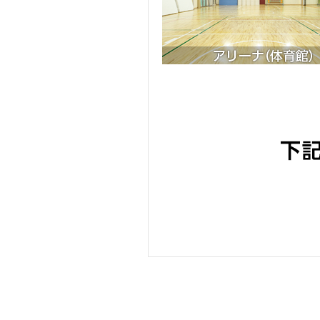
へ
移
動
し
ま
す