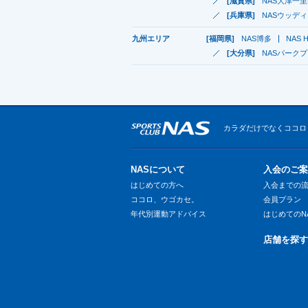
[滋賀県]
NAS大津一
[兵庫県]
NASウッデ
九州エリア
[福岡県]
NAS博多
NAS H
[大分県]
NASパーク
カラダだけでなくココロ
NASについて
入会のご案
はじめての方へ
入会までの
ココロ、ウゴカセ。
会員プラン
年代別運動アドバイス
はじめてのN
店舗を探す