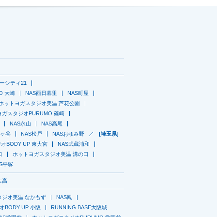
ーシティ21
GO 大崎
NAS西日暮里
NAS町屋
ホットヨガスタジオ美温 芦花公園
ガスタジオPURUMO 篠崎
NAS永山
NAS高尾
鎌ヶ谷
NAS松戸
NASおゆみ野
[埼玉県]
BODY UP 東大宮
NAS武蔵浦和
口
ホットヨガスタジオ美温 溝の口
AS平塚
大高
タジオ美温 なかもず
NAS鳳
BODY UP 小阪
RUNNING BASE大阪城