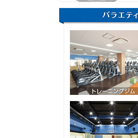
ニ
ュ
ー
へ
移
動
し
ま
す
本
文
へ
移
動
し
ま
す
フ
ッ
タ
ー
情
報