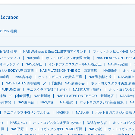
it Park 札幌
lub NAS 銀座
NAS Wellness & Spa CLUB芝浦アイランド
フィットネス&スパNASリバ
O リバーシティ21
NAS大崎
ホットヨガスタジオ美温 大崎
NAS PILATES ON THE 
京オペラシティ
NAS光が丘
インドアテニススクールNAS光が丘
NAS芦花公園
ジオBODY UP 西葛西
NAS PILATES ON THE GO 西葛西店
NAS篠崎
ホットヨ
O 篠崎店
NAS吉祥寺
ホットヨガスタジオ美温 三鷹
NAS聖蹟桜ヶ丘
NAS若葉台
NAS PILATES 新御徒町
[千葉県]
NAS新鎌ヶ谷
ホットヨガスタジオ美温 新
PURUMO 蕨
テニスクラブNASこしがや
NAS東大宮（新館）
ホットヨガスタジオ
浦和
[神奈川県]
NAS新川崎
NAS PILATES ON THE GO 新川崎店
NAS溝の
AS南林間
NAS湘南台
NAS戸塚
NAS藤沢
ホットヨガスタジオ美温 藤沢
N
テニスクラブNASサンマルシェ
NAS稲沢
NAS大高
ホットヨガスタジオ美温 
ティ
NASあべの
ホットヨガスタジオ美温 あべの
NASなかもず
ホットヨガス
 鳳
NAS平野
ホットヨガスタジオPURUMO 平野
NAS小阪
ホットヨガスタジオ