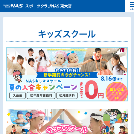
ペ
ー
こ
こ
スポーツクラブNAS 東大宮
ジ
こ
こ
内
か
か
を
ら
ら
移
本
サ
動
文
イ
す
で
ト
る
す
内
た
主
め
要
の
メ
リ
ニ
ン
ュ
ク
ー
で
で
す
す
サ
イ
ト
内
主
要
メ
ニ
ュ
ー
へ
移
動
し
ま
す
本
文
へ
移
動
し
ま
す
フ
ッ
タ
ー
情
報
へ
移
動