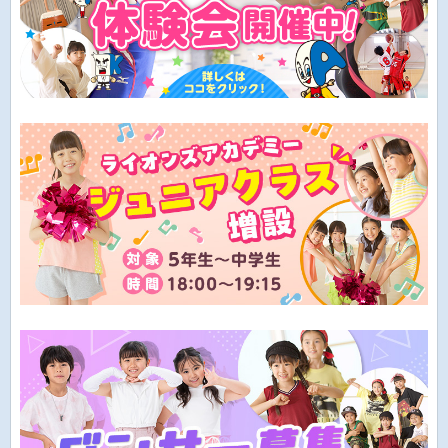
し
ま
す