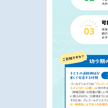
大き
水泳
幼少
お子