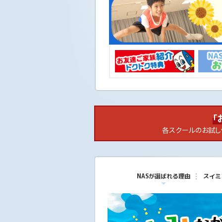
ニ
ュ
ー
へ
移
動
し
ま
す
本
文
へ
「
移
各スクールのお試し
動
し
ま
す
フ
NASが選ばれる理由
スイミ
ッ
タ
ー
情
報