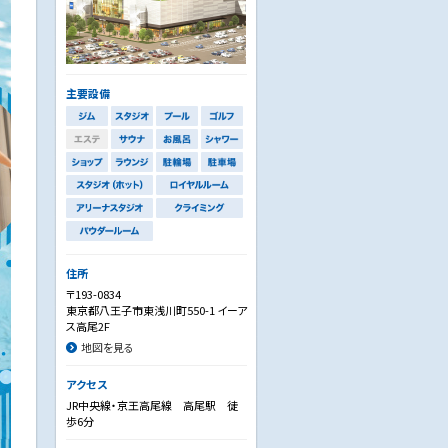
主要設備
住所
〒193-0834
東京都八王子市東浅川町550-1 イーア
ス高尾2F
地図を見る
アクセス
JR中央線・京王高尾線 高尾駅 徒
歩6分