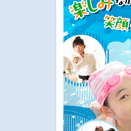
へ
移
動
し
ま
す