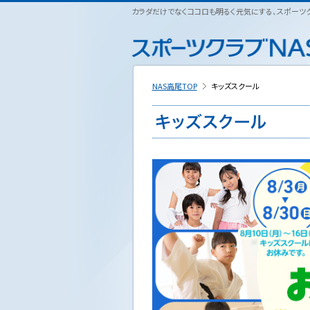
ペ
カラダだけでなくココロも明るく元気にする、スポーツクラ
こ
こ
こ
ー
こ
こ
こ
ジ
か
か
か
内
ら
ら
ら
を
本
サ
フ
移
文
イ
ッ
動
NAS高尾TOP
キッズスクール
で
ト
タ
す
す
内
ー
る
主
情
た
要
報
め
メ
で
の
ニ
す
リ
ュ
ン
ー
ク
で
で
す
す
サ
イ
ト
内
主
要
メ