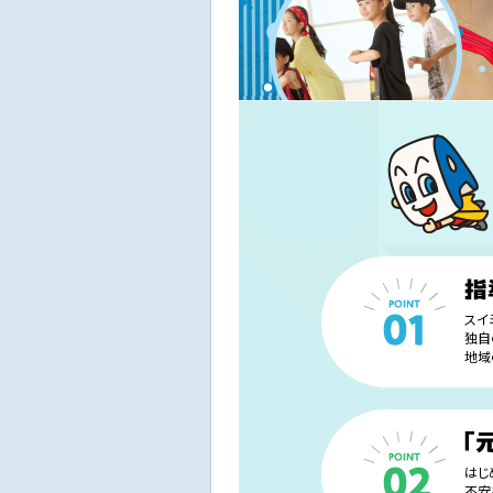
スイ
独自
地域
はじ
不安