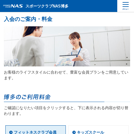
ペ
こ
こ
スポーツクラブNAS博多
ー
こ
こ
ジ
か
か
内
ら
ら
を
本
サ
移
文
イ
動
で
ト
す
す
内
る
主
た
要
め
メ
の
ニ
リ
お客様のライフスタイルに合わせて、豊富な会員プランをご用意してい
ュ
ン
ます。
ー
ク
で
で
す
す
サ
イ
ご確認になりたい項目をクリックすると、下に表示される内容が切り替
ト
わります。
内
主
要
フィットネスクラブ会員
キッズスクール
メ