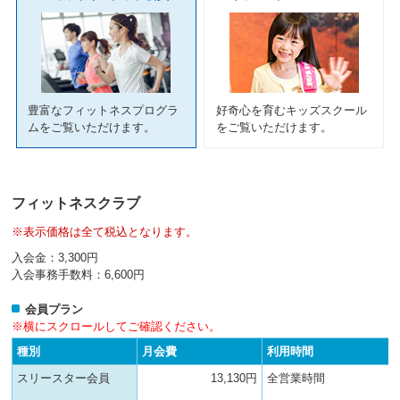
ニ
ュ
ー
へ
移
動
豊富なフィットネスプログラ
好奇心を育むキッズスクール
し
ムをご覧いただけます。
をご覧いただけます。
ま
す
本
文
フィットネスクラブ
へ
移
※表示価格は全て税込となります。
動
し
入会金：3,300円
ま
入会事務手数料：6,600円
す
フ
会員プラン
ッ
※横にスクロールしてご確認ください。
タ
種別
月会費
利用時間
ー
情
スリースター会員
13,130円
全営業時間
報