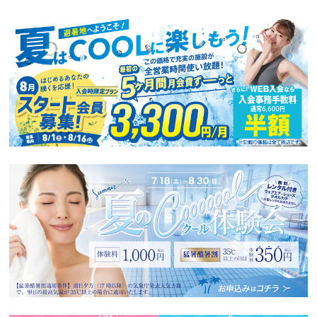
ニ
ュ
ー
へ
移
動
し
ま
す
本
文
へ
移
動
し
ま
す
フ
ッ
タ
ー
情
報