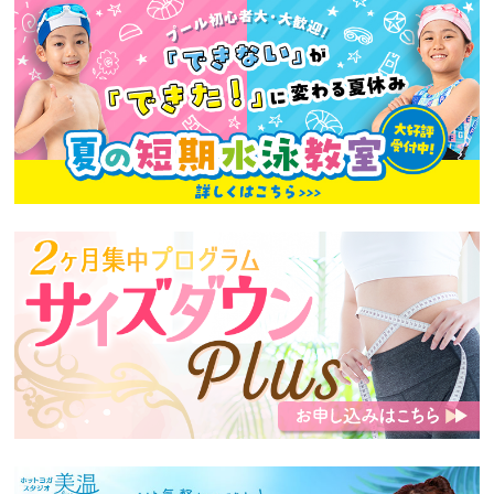
へ
移
動
し
ま
す