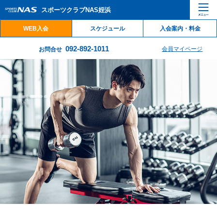
ペ
こ
こ
スポーツクラブNAS姪浜
ー
こ
こ
ジ
か
か
WEB入会
スケジュール
入会案内・料金
内
ら
ら
を
本
サ
092-892-1011
会員マイページ
お問合せ
移
文
イ
動
で
ト
す
す
内
る
主
た
要
め
メ
の
ニ
リ
ュ
ン
ー
ク
で
で
す
す
サ
イ
ト
内
主
要
メ