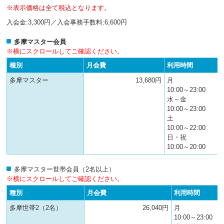
へ
※表示価格は全て税込となります。
移
入会金:3,300円／入会事務手数料:6,600円
動
し
ま
多摩マスター会員
す
※横にスクロールしてご確認ください。
種別
月会費
利用時間
多摩マスター
13,680円
月
10:00～23:00
水～金
10:00～23:00
土
10:00～22:00
日・祝
10:00～20:00
多摩マスター世帯会員（2名以上）
※横にスクロールしてご確認ください。
種別
月会費
利用時間
多摩世帯2（2名）
26,040円
月
10:00～23:00