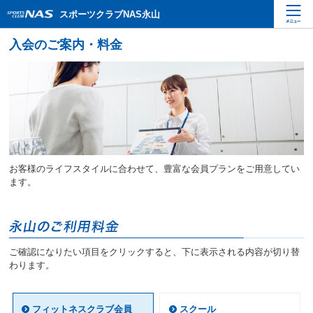
ペ
こ
こ
スポーツクラブNAS永山
ー
こ
こ
ジ
か
か
内
ら
ら
を
本
サ
移
文
イ
動
で
ト
す
す
内
る
主
た
要
め
メ
の
ニ
リ
お客様のライフスタイルに合わせて、豊富な会員プランをご用意してい
ュ
ン
ます。
ー
ク
で
で
す
す
サ
イ
ご確認になりたい項目をクリックすると、下に表示される内容が切り替
ト
わります。
内
主
要
フィットネスクラブ会員
スクール
メ