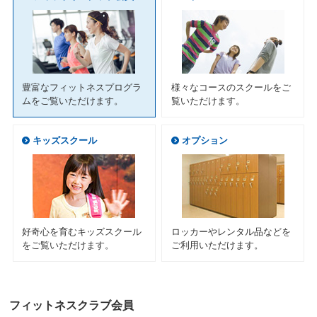
ニ
ュ
ー
へ
移
動
豊富なフィットネスプログラ
様々なコースのスクールをご
し
ムをご覧いただけます。
覧いただけます。
ま
す
本
キッズスクール
オプション
文
へ
移
動
し
ま
す
好奇心を育むキッズスクール
ロッカーやレンタル品などを
フ
をご覧いただけます。
ご利用いただけます。
ッ
タ
ー
情
フィットネスクラブ会員
報