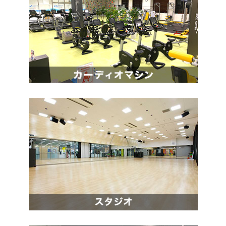
へ
移
動
し
ま
す