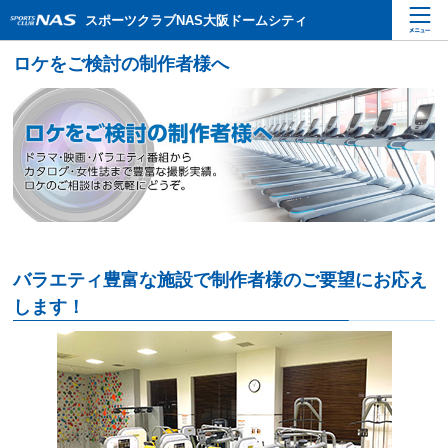
ペ
こ
こ
スポーツクラブNAS大阪ドームシティ
ー
こ
こ
ジ
か
か
内
ら
ら
を
本
サ
移
文
イ
動
で
ト
す
す
内
る
主
た
要
め
メ
の
ニ
リ
ュ
ン
ー
ク
で
で
す
す
サ
イ
ト
内
主
要
メ