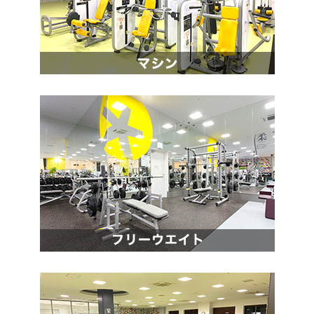
ニ
ュ
ー
へ
移
動
し
ま
す
本
文
へ
移
動
し
ま
す
フ
ッ
タ
ー
情
報