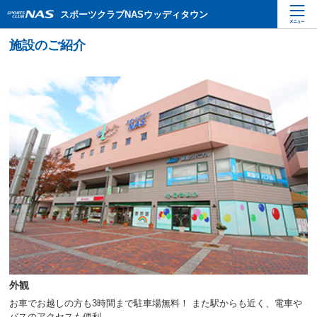
ペ
こ
こ
スポーツクラブNASウッディタウン
ー
こ
こ
ジ
か
か
内
ら
ら
を
本
サ
移
文
イ
動
で
ト
す
す
内
る
主
た
要
め
メ
の
ニ
リ
ュ
ン
ー
ク
で
で
す
す
サ
イ
ト
内
外観
主
要
お車でお越しの方も3時間まで駐車場無料！ また駅からも近く、電車や
メ
バスのアクセスも便利。