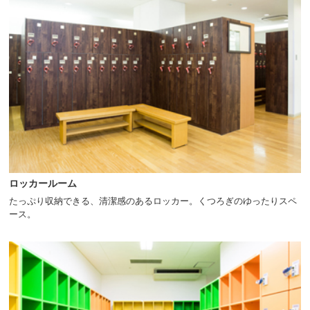
へ
移
動
し
ま
す
ロッカールーム
たっぷり収納できる、清潔感のあるロッカー。くつろぎのゆったりスペ
ース。