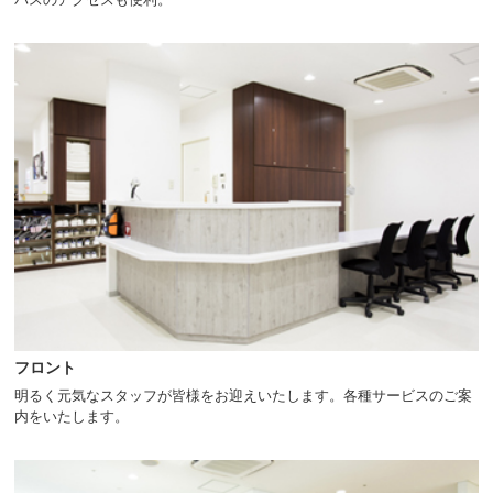
ニ
ュ
ー
へ
移
動
し
ま
す
本
文
へ
移
動
し
ま
す
フロント
フ
ッ
明るく元気なスタッフが皆様をお迎えいたします。各種サービスのご案
タ
内をいたします。
ー
情
報