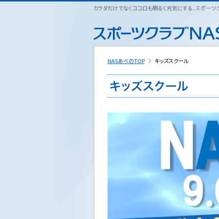
ペ
カラダだけでなくココロも明るく元気にする、スポーツクラ
こ
こ
こ
ー
こ
こ
こ
ジ
か
か
か
内
ら
ら
ら
を
本
サ
フ
移
文
イ
ッ
動
NASあべのTOP
キッズスクール
で
ト
タ
す
す
内
ー
る
主
情
た
要
報
め
メ
で
の
ニ
す
リ
ュ
ン
ー
ク
で
で
す
す
サ
イ
ト
内
主
要
メ