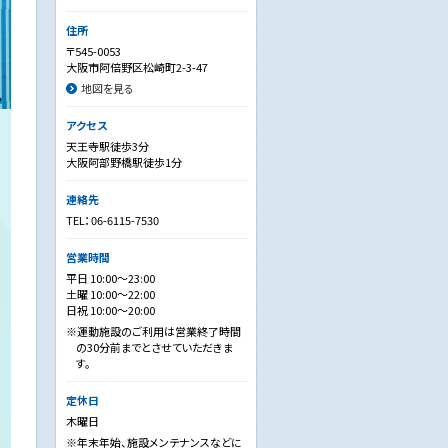
住所
〒545-0053
大阪市阿倍野区松崎町2-3-47
地図を見る
アクセス
天王寺駅徒歩3分
大阪阿部野橋駅徒歩1分
連絡先
TEL：06-6115-7530
営業時間
平日 10:00～23:00
土曜 10:00～22:00
日祝 10:00～20:00
※運動施設のご利用は営業終了時間
の30分前までとさせていただきま
す。
定休日
木曜日
※年末年始、施設メンテナンスなどに