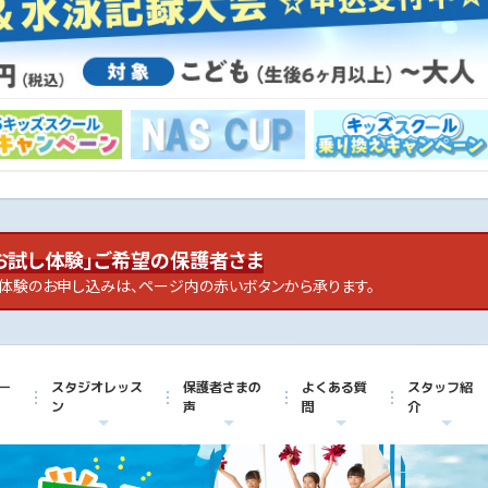
お試し体験」ご希望の保護者さま
体験のお申し込みは、ページ内の赤いボタンから承ります。
ー
スタジオレッス
保護者さまの
よくある質
スタッフ紹
ン
声
問
介