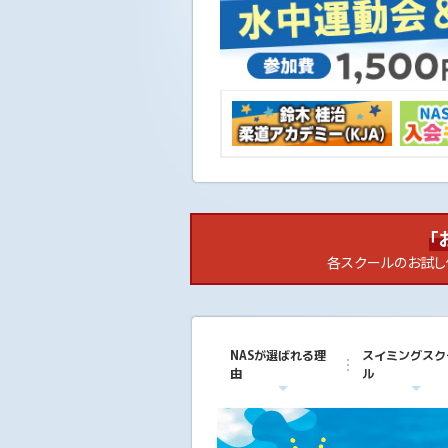
ニ
ュ
ー
へ
移
動
し
ま
す
本
文
へ
「
移
各スクールのお試し
動
し
ま
す
フ
NASが選ばれる理
スイミングスク
ッ
由
ル
タ
ー
情
報