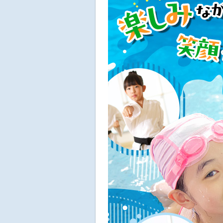
へ
移
動
し
ま
す