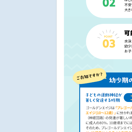
不安
大き
水泳
幼少
お子