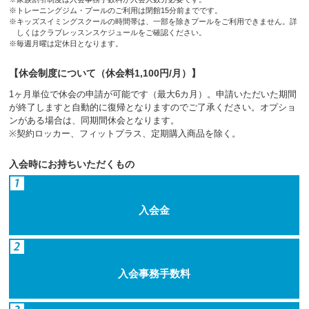
※トレーニングジム・プールのご利用は閉館15分前までです。
※キッズスイミングスクールの時間帯は、一部を除きプールをご利用できません。詳
しくはクラブレッスンスケジュールをご確認ください。
※毎週月曜は定休日となります。
【休会制度について（休会料1,100円/月）】
1ヶ月単位で休会の申請が可能です（最大6カ月）。申請いただいた期間
が終了しますと自動的に復帰となりますのでご了承ください。オプショ
ンがある場合は、同期間休会となります。
※契約ロッカー、フィットプラス、定期購入商品を除く。
入会時にお持ちいただくもの
入会金
入会事務手数料