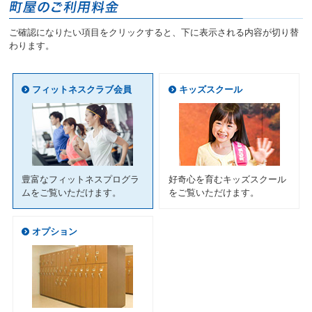
ニ
ュ
ご確認になりたい項目をクリックすると、下に表示される内容が切り替
ー
わります。
へ
移
動
フィットネスクラブ会員
キッズスクール
し
ま
す
本
文
へ
移
豊富なフィットネスプログラ
好奇心を育むキッズスクール
動
ムをご覧いただけます。
をご覧いただけます。
し
ま
す
オプション
フ
ッ
タ
ー
情
報