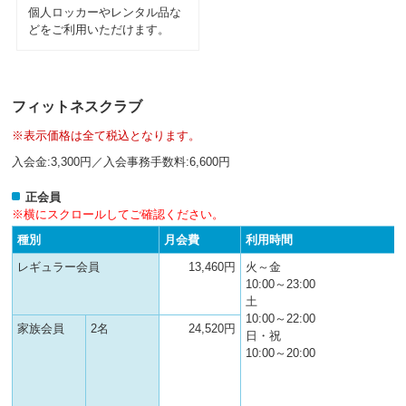
へ
個人ロッカーやレンタル品な
移
どをご利用いただけます。
動
し
ま
す
フィットネスクラブ
※表示価格は全て税込となります。
入会金:3,300円／入会事務手数料:6,600円
正会員
※横にスクロールしてご確認ください。
種別
月会費
利用時間
レギュラー会員
13,460円
火～金
10:00～23:00
土
10:00～22:00
家族会員
2名
24,520円
日・祝
10:00～20:00