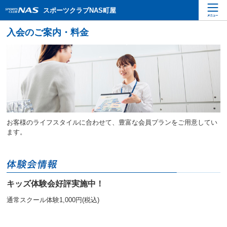
ペ
こ
こ
スポーツクラブNAS町屋
ー
こ
こ
ジ
か
か
内
ら
ら
を
本
サ
移
文
イ
動
で
ト
す
す
内
る
主
た
要
め
メ
の
ニ
リ
お客様のライフスタイルに合わせて、豊富な会員プランをご用意してい
ュ
ン
ます。
ー
ク
で
で
す
す
サ
イ
キッズ体験会好評実施中！
ト
内
通常スクール体験1,000円(税込)
主
要
メ