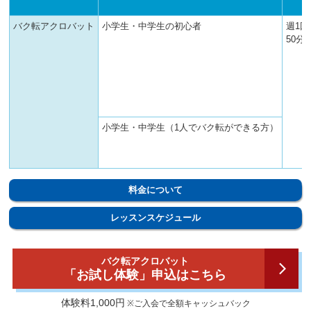
バク転アクロバット
小学生・中学生の初心者
週1回
50分
小学生・中学生（1人でバク転ができる方）
料金について
レッスンスケジュール
バク転アクロバット
「お試し体験」申込はこちら
体験料1,000円
※ご入会で全額キャッシュバック