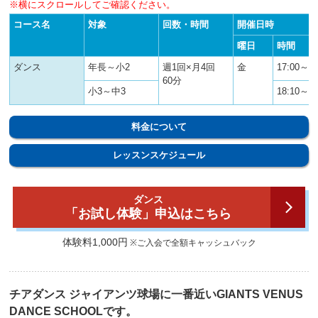
※横にスクロールしてご確認ください。
コース名
対象
回数・時間
開催日時
曜日
時間
ダンス
年長～小2
週1回×月4回
金
17:00～18
60分
小3～中3
18:10～19
料金について
レッスンスケジュール
ダンス
「お試し体験」申込はこちら
体験料1,000円
※ご入会で全額キャッシュバック
チアダンス ジャイアンツ球場に一番近いGIANTS VENUS
DANCE SCHOOLです。