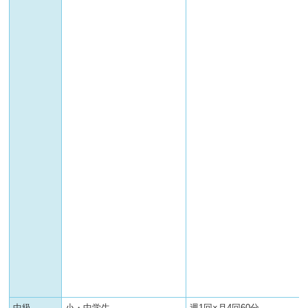
中級
小・中学生
週1回×月4回60分