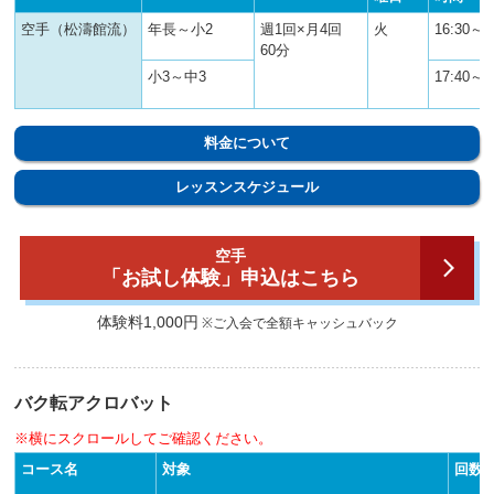
空手（松濤館流）
年長～小2
週1回×月4回
火
16:30～1
60分
小3～中3
17:40～1
料金について
レッスンスケジュール
空手
「お試し体験」申込はこちら
体験料1,000円
※ご入会で全額キャッシュバック
バク転アクロバット
※横にスクロールしてご確認ください。
コース名
対象
回数