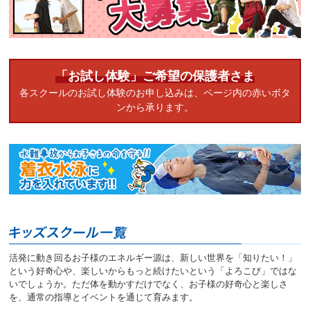
へ
移
動
し
ま
す
「お試し体験」ご希望の保護者さま
各スクールのお試し体験のお申し込みは、ページ内の赤いボタ
ンから承ります。
活発に動き回るお子様のエネルギー源は、新しい世界を「知りたい！」
という好奇心や、楽しいからもっと続けたいという「よろこび」ではな
いでしょうか。ただ体を動かすだけでなく、お子様の好奇心と楽しさ
を、通常の指導とイベントを通じて育みます。