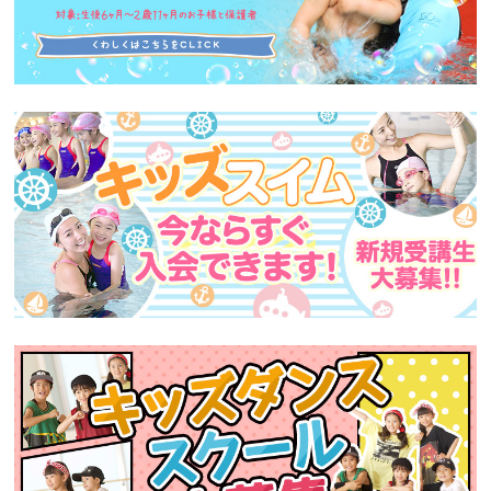
ニ
ュ
ー
へ
移
動
し
ま
す
本
文
へ
移
動
し
ま
す
フ
ッ
タ
ー
情
報