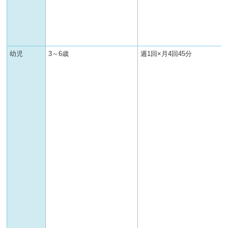
幼児
3～6歳
週1回×月4回45分