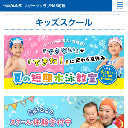
ペ
こ
こ
スポーツクラブNAS町屋
ー
こ
こ
ジ
か
か
内
ら
ら
を
本
サ
移
文
イ
動
で
ト
す
す
内
る
主
た
要
め
メ
の
ニ
リ
ュ
ン
ー
ク
で
で
す
す
サ
イ
ト
内
主
要
メ