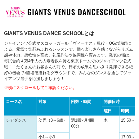
GIANTS VENUS DANCE SCHOOLとは
ジャイアンツ公式マスコットガール「ヴィーナス」現役・OGの講師に
よる、元気で笑顔あふれるレッスンで、踊る楽しさを感じながらリズム
感や体力、柔軟性を高め、礼儀作法や協調性を育みます。発表の場は、
毎試合約４万4千人の入場者数を誇る東京ドームでのジャイアンツ公式
戦！！たくさんのお客さんの前で、日頃の成果を思いきり発揮できる絶
好の機会で♪臨場感溢れるグラウンドで、みんなのダンスを通じてジャ
イアンツ選手を応援しましょう！
※横にスクロールしてご確認ください。
コース名
対象
回数・時間
開催日時
曜日
時間
チアダンス
幼児（3～6歳）
週1回×月4回
木
15:50～16
60分
小1～小3
17:00～18