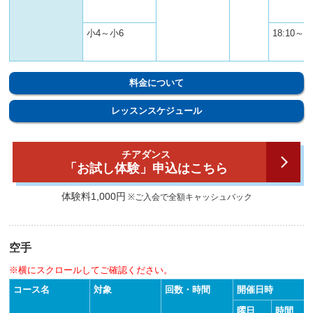
小4～小6
18:10～19
料金について
レッスンスケジュール
チアダンス
「お試し体験」申込はこちら
体験料1,000円
※ご入会で全額キャッシュバック
空手
※横にスクロールしてご確認ください。
コース名
対象
回数・時間
開催日時
曜日
時間