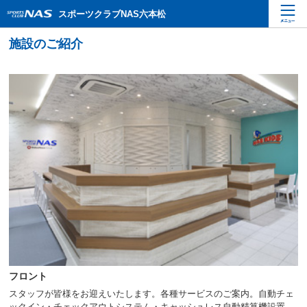
ペ
こ
こ
スポーツクラブNAS六本松
ー
こ
こ
ジ
か
か
内
ら
ら
を
本
サ
移
文
イ
動
で
ト
す
す
内
る
主
た
要
め
メ
の
ニ
リ
ュ
ン
ー
ク
で
で
す
す
サ
イ
ト
内
フロント
主
要
スタッフが皆様をお迎えいたします。各種サービスのご案内。自動チェ
メ
ックイン・チェックアウトシステム・キャッシュレス自動精算機設置。