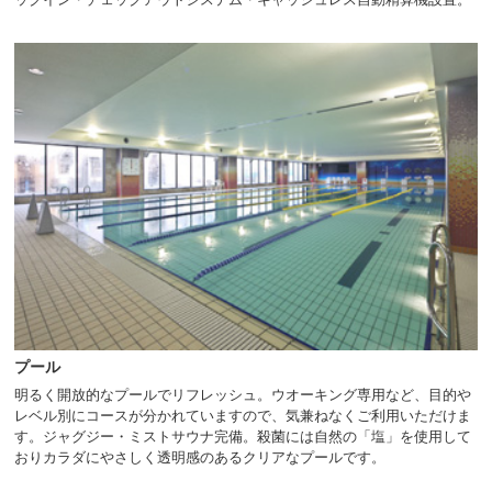
ニ
ュ
ー
へ
移
動
し
ま
す
本
文
へ
移
動
し
ま
す
プール
フ
ッ
明るく開放的なプールでリフレッシュ。ウオーキング専用など、目的や
タ
レベル別にコースが分かれていますので、気兼ねなくご利用いただけま
ー
す。ジャグジー・ミストサウナ完備。殺菌には自然の「塩」を使用して
情
おりカラダにやさしく透明感のあるクリアなプールです。
報