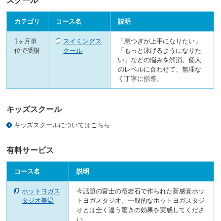
スクール
カテゴリ
コース名
説明
1ヶ月単
スイミングス
「息つぎが上手になりたい」
位で受講
クール
「もっと泳げるようになりた
い」などの悩みを解消。個人
のレベルに合わせて、無理な
く丁寧に指導。
キッズスクール
キッズスクールについてはこちら
有料サービス
コース名
説明
ホットヨガス
今話題の富士の溶岩石で作られた新感覚ホッ
タジオ美温
トヨガスタジオ。一般的なホットヨガスタジ
オとは全く違う驚きの効果を実感してくださ
い。