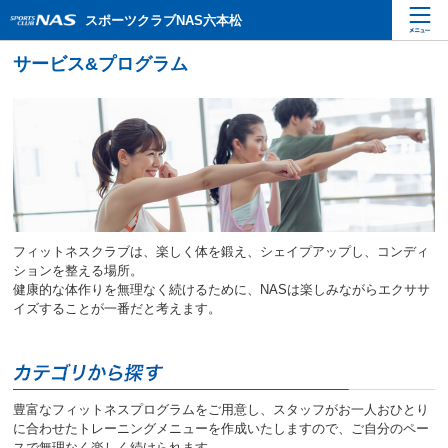
ペ
こ
こ
スポーツクラブNAS六本松
ー
こ
こ
ジ
か
か
内
ら
ら
を
本
サ
移
文
イ
動
で
ト
す
す
内
る
主
た
要
め
メ
の
ニ
リ
ュ
フィットネスクラブは、楽しく体を鍛え、シェイプアップし、コンディ
ン
ー
ションを整える場所。
ク
で
健康的な体作りを無理なく続けるために、NASは楽しみながらエクササ
で
す
イズすることが一番だと考えます。
す
サ
イ
ト
内
主
豊富なフィットネスプログラムをご用意し、スタッフがお一人おひとり
要
に合わせたトレーニングメニューを作成いたしますので、ご自分のペー
メ
スで無理なく楽しく続けられます。