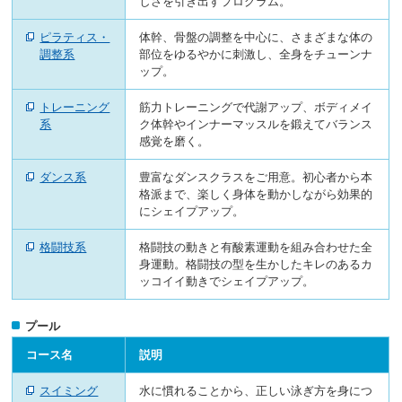
しさを引き出すプログラム。
へ
移
ピラティス・
体幹、骨盤の調整を中心に、さまざまな体の
動
調整系
部位をゆるやかに刺激し、全身をチューンナ
し
ップ。
ま
す
トレーニング
筋力トレーニングで代謝アップ、ボディメイ
系
ク体幹やインナーマッスルを鍛えてバランス
感覚を磨く。
ダンス系
豊富なダンスクラスをご用意。初心者から本
格派まで、楽しく身体を動かしながら効果的
にシェイプアップ。
格闘技系
格闘技の動きと有酸素運動を組み合わせた全
身運動。格闘技の型を生かしたキレのあるカ
ッコイイ動きでシェイプアップ。
プール
コース名
説明
スイミング
水に慣れることから、正しい泳ぎ方を身につ