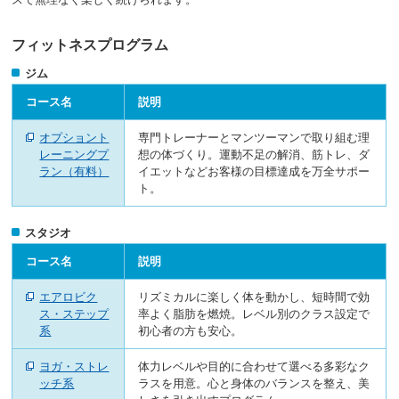
ニ
ュ
フィットネスプログラム
ー
へ
ジム
移
動
コース名
説明
し
ま
オプショント
専門トレーナーとマンツーマンで取り組む理
す
レーニングプ
想の体づくり。運動不足の解消、筋トレ、ダ
本
ラン（有料）
イエットなどお客様の目標達成を万全サポー
文
ト。
へ
移
スタジオ
動
し
コース名
説明
ま
す
エアロビク
リズミカルに楽しく体を動かし、短時間で効
フ
ス・ステップ
率よく脂肪を燃焼。レベル別のクラス設定で
ッ
系
初心者の方も安心。
タ
ー
ヨガ・ストレ
体力レベルや目的に合わせて選べる多彩なク
情
ッチ系
ラスを用意。心と身体のバランスを整え、美
報