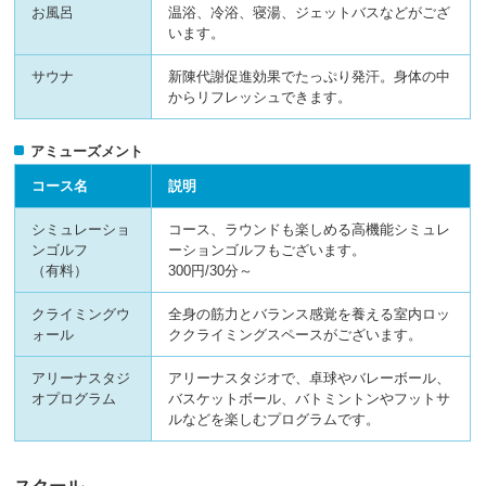
お風呂
温浴、冷浴、寝湯、ジェットバスなどがござ
います。
サウナ
新陳代謝促進効果でたっぷり発汗。身体の中
からリフレッシュできます。
アミューズメント
コース名
説明
シミュレーショ
コース、ラウンドも楽しめる高機能シミュレ
ンゴルフ
ーションゴルフもございます。
（有料）
300円/30分～
クライミングウ
全身の筋力とバランス感覚を養える室内ロッ
ォール
ククライミングスペースがございます。
アリーナスタジ
アリーナスタジオで、卓球やバレーボール、
オプログラム
バスケットボール、バトミントンやフットサ
ルなどを楽しむプログラムです。