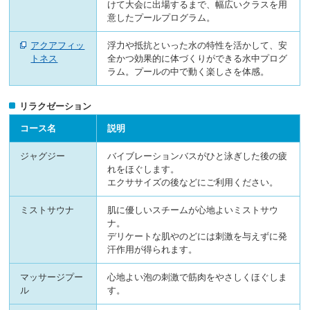
けて大会に出場するまで、幅広いクラスを用
意したプールプログラム。
アクアフィッ
浮力や抵抗といった水の特性を活かして、安
トネス
全かつ効果的に体づくりができる水中プログ
ラム。プールの中で動く楽しさを体感。
リラクゼーション
コース名
説明
ジャグジー
バイブレーションバスがひと泳ぎした後の疲
れをほぐします。
エクササイズの後などにご利用ください。
ミストサウナ
肌に優しいスチームが心地よいミストサウ
ナ。
デリケートな肌やのどには刺激を与えずに発
汗作用が得られます。
マッサージプー
心地よい泡の刺激で筋肉をやさしくほぐしま
ル
す。