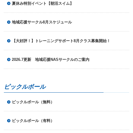
夏休み特別イベント【朝活スイム】
ニ
ュ
ー
へ
地域応援サークル8月スケジュール
移
動
し
【大好評！】トレーニングサポート8月クラス募集開始！
ま
す
本
2026.7更新 地域応援NASサークルのご案内
文
へ
移
動
し
ピックルボール
ま
す
フ
ピックルボール（無料）
ッ
タ
ー
ピックルボール（有料）
情
報