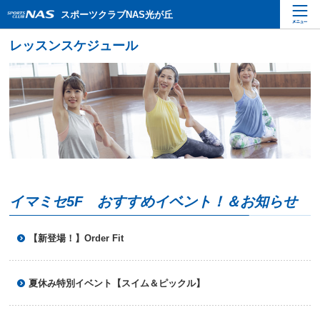
ペ
こ
こ
スポーツクラブNAS光が丘
ー
こ
こ
ジ
か
か
内
ら
ら
を
本
サ
移
文
イ
動
で
ト
す
す
内
る
主
た
要
め
メ
の
ニ
リ
ュ
ン
ー
ク
イマミセ5F おすすめイベント！＆お知らせ
で
で
す
す
サ
【新登場！】Order Fit
イ
ト
内
夏休み特別イベント【スイム＆ピックル】
主
要
メ