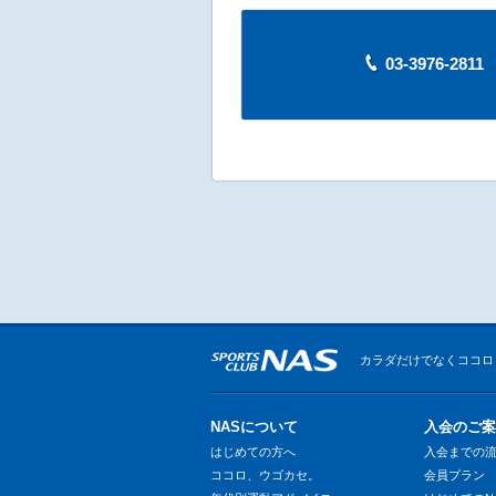
03-3976-28
カラダだけでなくココロ
NASについて
入会のご案
はじめての方へ
入会までの
ココロ、ウゴカセ。
会員プラン