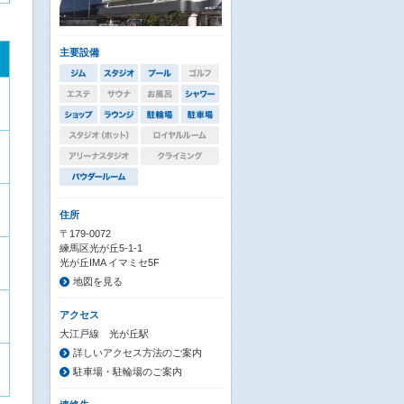
主要設備
住所
〒179-0072
練馬区光が丘5-1-1
光が丘IMA イマミセ5F
地図を見る
アクセス
大江戸線 光が丘駅
詳しいアクセス方法のご案内
駐車場・駐輪場のご案内