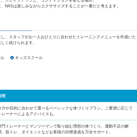
え、シェイプアップし、コンディションを整える場所。
、NASは楽しみながらエクササイズすることが一番だと考えます。
意し、スタッフがお一人おひとりに合わせたトレーニングメニューを作成いた
楽しく続けられます。
ール
キッズスクール
説明
体力や目的に合わせて選べるベーシックな体づくりプラン。ご要望に応じて
トレーナーによるアドバイスも。
専門トレーナーとマンツーマンで取り組む理想の体づくり。運動不足の解
消、筋トレ、ダイエットなどお客様の目標達成を万全サポート。