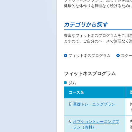
フィットネスクラブは、楽しく体を鍛
ニ
健康的な体作りを無理なく続けるために
ュ
ー
へ
移
動
豊富なフィットネスプログラムをご用
し
ますので、ご自分のペースで無理なく
ま
す
本
フィットネスプログラム
スク
文
へ
移
フィットネスプログラム
動
ジム
し
ま
コース名
す
フ
基礎トレーニングプラン
ッ
タ
ー
オプショントレーニングプ
情
ラン（有料）
報