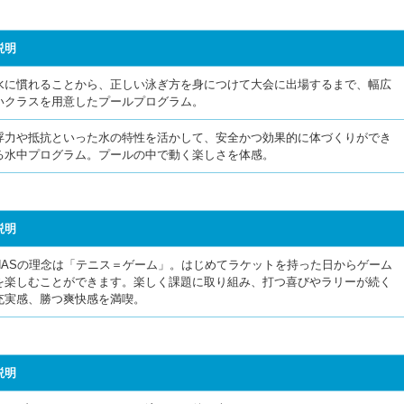
説明
水に慣れることから、正しい泳ぎ方を身につけて大会に出場するまで、幅広
いクラスを用意したプールプログラム。
浮力や抵抗といった水の特性を活かして、安全かつ効果的に体づくりができ
る水中プログラム。プールの中で動く楽しさを体感。
説明
NASの理念は「テニス＝ゲーム」。はじめてラケットを持った日からゲーム
を楽しむことができます。楽しく課題に取り組み、打つ喜びやラリーが続く
充実感、勝つ爽快感を満喫。
説明