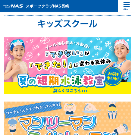
ペ
こ
こ
スポーツクラブNAS長崎
ー
こ
こ
ジ
か
か
内
ら
ら
を
本
サ
移
文
イ
動
で
ト
す
す
内
る
主
た
要
め
メ
の
ニ
リ
ュ
ン
ー
ク
で
で
す
す
サ
イ
ト
内
主
要
メ