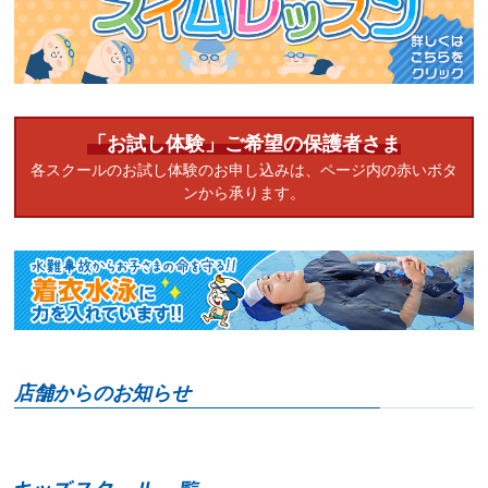
ニ
ュ
ー
へ
移
動
「お試し体験」ご希望の保護者さま
し
ま
各スクールのお試し体験のお申し込みは、ページ内の赤いボタ
す
ンから承ります。
本
文
へ
移
動
し
ま
す
フ
ッ
タ
ー
情
報