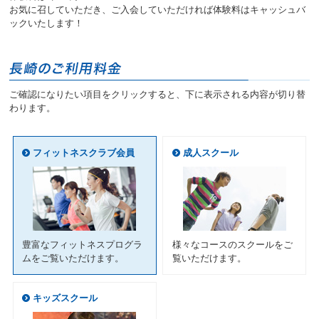
お気に召していただき、ご入会していただければ体験料はキャッシュバ
ニ
ックいたします！
ュ
ー
へ
移
動
し
ご確認になりたい項目をクリックすると、下に表示される内容が切り替
ま
わります。
す
本
文
フィットネスクラブ会員
成人スクール
へ
移
動
し
ま
す
フ
豊富なフィットネスプログラ
様々なコースのスクールをご
ッ
ムをご覧いただけます。
覧いただけます。
タ
ー
情
キッズスクール
報