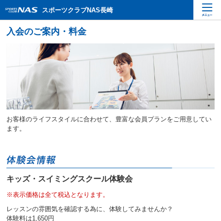
ペ
こ
こ
スポーツクラブNAS長崎
ー
こ
こ
ジ
か
か
内
ら
ら
を
本
サ
移
文
イ
動
で
ト
す
す
内
る
主
た
要
め
メ
の
ニ
リ
お客様のライフスタイルに合わせて、豊富な会員プランをご用意してい
ュ
ン
ます。
ー
ク
で
で
す
す
サ
イ
キッズ・スイミングスクール体験会
ト
内
※表示価格は全て税込となります。
主
レッスンの雰囲気を確認する為に、体験してみませんか？
要
体験料は1,650円
メ