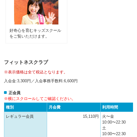
へ
移
動
し
ま
好奇心を育むキッズスクール
す
をご覧いただけます。
フィットネスクラブ
※表示価格は全て税込となります。
入会金:3,300円／入会事務手数料:6,600円
正会員
※横にスクロールしてご確認ください。
種別
月会費
利用時間
レギュラー会員
15,110円
火〜金
10:00〜22:30
土
10:00〜22:30