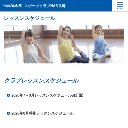
ペ
こ
こ
スポーツクラブNAS長崎
ー
こ
こ
ジ
か
か
内
ら
ら
を
本
サ
移
文
イ
動
で
ト
す
す
内
る
主
た
要
め
メ
の
ニ
リ
ュ
ン
ー
ク
クラブレッスンスケジュール
で
で
す
す
サ
2026年7～9月レッスンスケジュール改訂版
イ
ト
内
2026年8月特別レッスンスケジュール
主
要
メ