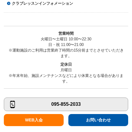
クラブレッスンインフォメーション
ニ
ュ
ー
へ
移
動
営業時間
し
火曜日〜土曜日 10:00〜22:30
ま
日・祝 11:00〜21:00
す
※運動施設のご利用は営業終了時間の15分前までとさせていただき
本
ます。
文
定休日
へ
月曜日
移
※年末年始、施設メンテナンスなどにより休業となる場合がありま
動
す。
し
ま
す
フ
095-855-2033
ッ
タ
ー
WEB入会
お問い合わせ
情
報