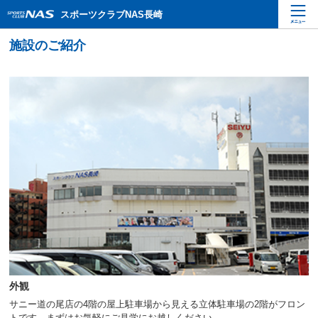
ペ
こ
こ
スポーツクラブNAS長崎
ー
こ
こ
ジ
か
か
内
ら
ら
を
本
サ
移
文
イ
動
で
ト
す
す
内
る
主
た
要
め
メ
の
ニ
リ
ュ
ン
ー
ク
で
で
す
す
サ
イ
ト
内
外観
主
要
サニー道の尾店の4階の屋上駐車場から見える立体駐車場の2階がフロン
メ
トです。まずはお気軽にご見学にお越しください。