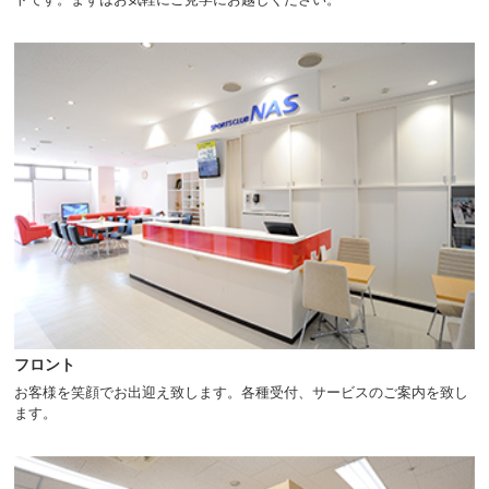
ニ
ュ
ー
へ
移
動
し
ま
す
本
文
へ
移
動
し
ま
す
フロント
フ
ッ
お客様を笑顔でお出迎え致します。各種受付、サービスのご案内を致し
タ
ます。
ー
情
報