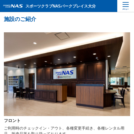
ペ
こ
こ
スポーツクラブNASパークプレイス大分
ー
こ
こ
ジ
か
か
内
ら
ら
を
本
サ
移
文
イ
動
で
ト
す
す
内
る
主
た
要
め
メ
の
ニ
リ
ュ
ン
ー
ク
で
で
す
す
サ
イ
ト
内
フロント
主
要
ご利用時のチェックイン・アウト、各種変更手続き、各種レンタル用
メ
品、販売品等を取り扱っております。