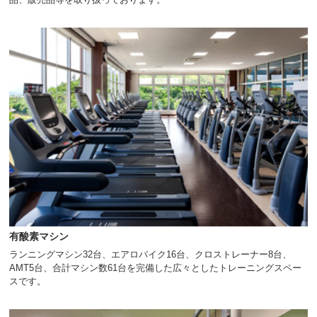
ニ
ュ
ー
へ
移
動
し
ま
す
本
文
へ
移
動
し
ま
す
有酸素マシン
フ
ッ
ランニングマシン32台、エアロバイク16台、クロストレーナー8台、
タ
AMT5台、合計マシン数61台を完備した広々としたトレーニングスペー
ー
スです。
情
報