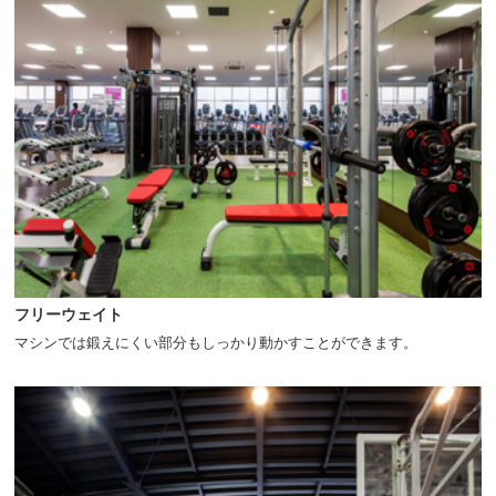
へ
移
動
し
ま
す
フリーウェイト
マシンでは鍛えにくい部分もしっかり動かすことができます。