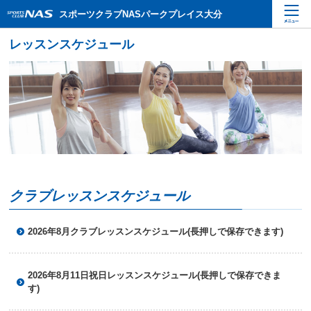
ペ
こ
こ
スポーツクラブNASパークプレイス大分
ー
こ
こ
ジ
か
か
内
ら
ら
を
本
サ
移
文
イ
動
で
ト
す
す
内
る
主
た
要
め
メ
の
ニ
リ
ュ
ン
ー
ク
クラブレッスンスケジュール
で
で
す
す
サ
2026年8月クラブレッスンスケジュール(長押しで保存できます)
イ
ト
内
2026年8月11日祝日レッスンスケジュール(長押しで保存できま
主
す)
要
メ