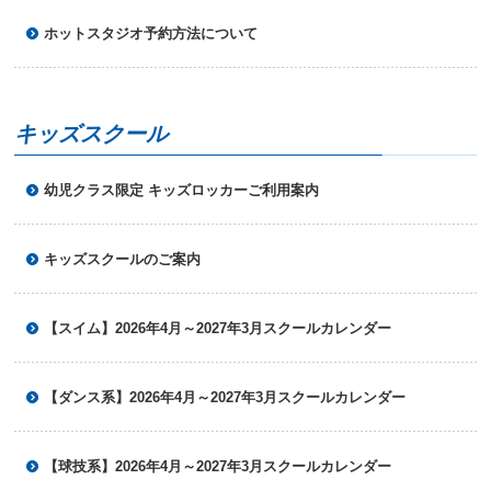
ニ
ホットスタジオ予約方法について
ュ
ー
へ
移
動
キッズスクール
し
ま
す
幼児クラス限定 キッズロッカーご利用案内
本
文
へ
キッズスクールのご案内
移
動
し
【スイム】2026年4月～2027年3月スクールカレンダー
ま
す
フ
ッ
【ダンス系】2026年4月～2027年3月スクールカレンダー
タ
ー
情
【球技系】2026年4月～2027年3月スクールカレンダー
報