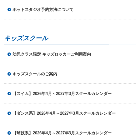
ニ
ホットスタジオ予約方法について
ュ
ー
へ
移
動
キッズスクール
し
ま
す
幼児クラス限定 キッズロッカーご利用案内
本
文
へ
キッズスクールのご案内
移
動
し
【スイム】2026年4月～2027年3月スクールカレンダー
ま
す
フ
ッ
【ダンス系】2026年4月～2027年3月スクールカレンダー
タ
ー
情
【球技系】2026年4月～2027年3月スクールカレンダー
報