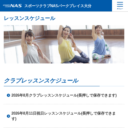
ペ
こ
こ
スポーツクラブNASパークプレイス大分
ー
こ
こ
ジ
か
か
内
ら
ら
を
本
サ
移
文
イ
動
で
ト
す
す
内
る
主
た
要
め
メ
の
ニ
リ
ュ
ン
ー
ク
クラブレッスンスケジュール
で
で
す
す
サ
2026年8月クラブレッスンスケジュール(長押しで保存できます)
イ
ト
内
2026年8月11日祝日レッスンスケジュール(長押しで保存できま
主
す)
要
メ