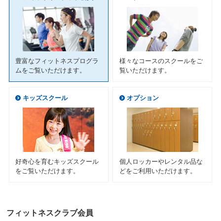
ニ
ュ
ー
へ
移
動
豊富なフィットネスプログラ
様々なコースのスクールをご
し
ムをご覧いただけます。
覧いただけます。
ま
す
本
キッズスクール
オプション
文
へ
移
動
し
ま
す
好奇心を育むキッズスクール
個人ロッカーやレンタル品な
フ
をご覧いただけます。
どをご利用いただけます。
ッ
タ
ー
情
フィットネスクラブ会員
報