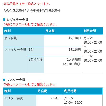
へ
※表示価格は全て税込となります。
移
入会金:3,300円 / 入会事務手数料:6,600円
動
し
ま
レギュラー会員
す
※横にスクロールしてご確認ください。
種別
月会費
利用時間
個人会員
15,110円
月～木
10:00～23:00
土
ファミリー会員
1名
15,110円
10:00～21:00
日・祝
2名様以降
1人追加毎
10:00～21:00
12,910円加算
マスター会員
※横にスクロールしてご確認ください。
種別
月会費
利用時間
マスター会員
17,530円
月～木
10:00～23:00