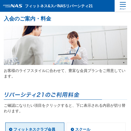
ペ
こ
こ
フィットネス&スパNASリバーシティ21
ー
こ
こ
ジ
か
か
内
ら
ら
を
本
サ
移
文
イ
動
で
ト
す
す
内
る
主
た
要
め
メ
の
ニ
リ
お客様のライフスタイルに合わせて、豊富な会員プランをご用意してい
ュ
ン
ます。
ー
ク
で
で
す
す
サ
イ
ご確認になりたい項目をクリックすると、下に表示される内容が切り替
ト
わります。
内
主
要
フィットネスクラブ会員
スクール
メ