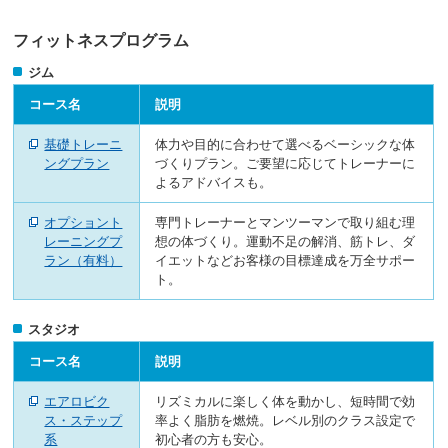
ニ
ュ
フィットネスプログラム
ー
ジム
へ
移
コース名
説明
動
し
基礎トレーニ
体力や目的に合わせて選べるベーシックな体
ま
ングプラン
づくりプラン。ご要望に応じてトレーナーに
す
よるアドバイスも。
本
文
オプショント
専門トレーナーとマンツーマンで取り組む理
へ
レーニングプ
想の体づくり。運動不足の解消、筋トレ、ダ
移
ラン（有料）
イエットなどお客様の目標達成を万全サポー
動
ト。
し
ま
す
スタジオ
フ
ッ
コース名
説明
タ
ー
エアロビク
リズミカルに楽しく体を動かし、短時間で効
情
ス・ステップ
率よく脂肪を燃焼。レベル別のクラス設定で
報
系
初心者の方も安心。