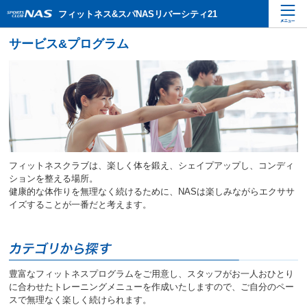
ペ
こ
こ
フィットネス&スパNASリバーシティ21
ー
こ
こ
ジ
か
か
内
ら
ら
を
本
サ
移
文
イ
動
で
ト
す
す
内
る
主
た
要
め
メ
の
ニ
リ
フィットネスクラブは、楽しく体を鍛え、シェイプアップし、コンディ
ュ
ン
ションを整える場所。
ー
ク
健康的な体作りを無理なく続けるために、NASは楽しみながらエクササ
で
で
イズすることが一番だと考えます。
す
す
サ
イ
ト
内
豊富なフィットネスプログラムをご用意し、スタッフがお一人おひとり
主
に合わせたトレーニングメニューを作成いたしますので、ご自分のペー
要
スで無理なく楽しく続けられます。
メ