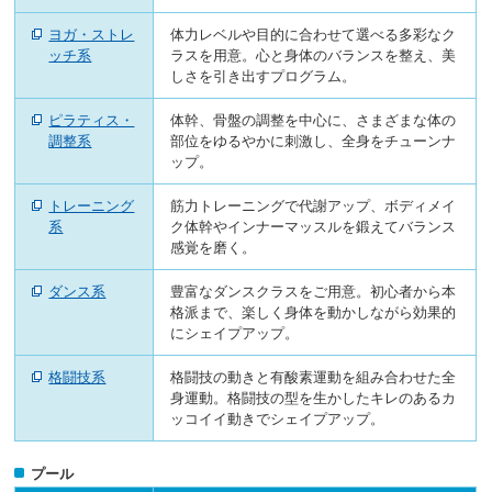
へ
移
ヨガ・ストレ
体力レベルや目的に合わせて選べる多彩なク
動
ッチ系
ラスを用意。心と身体のバランスを整え、美
し
しさを引き出すプログラム。
ま
す
ピラティス・
体幹、骨盤の調整を中心に、さまざまな体の
調整系
部位をゆるやかに刺激し、全身をチューンナ
ップ。
トレーニング
筋力トレーニングで代謝アップ、ボディメイ
系
ク体幹やインナーマッスルを鍛えてバランス
感覚を磨く。
ダンス系
豊富なダンスクラスをご用意。初心者から本
格派まで、楽しく身体を動かしながら効果的
にシェイプアップ。
格闘技系
格闘技の動きと有酸素運動を組み合わせた全
身運動。格闘技の型を生かしたキレのあるカ
ッコイイ動きでシェイプアップ。
プール