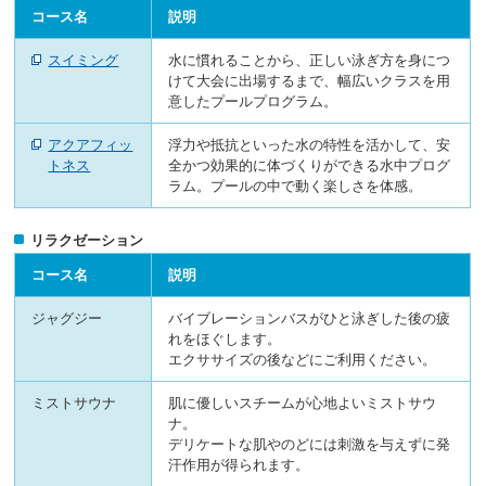
コース名
説明
スイミング
水に慣れることから、正しい泳ぎ方を身につ
けて大会に出場するまで、幅広いクラスを用
意したプールプログラム。
アクアフィッ
浮力や抵抗といった水の特性を活かして、安
トネス
全かつ効果的に体づくりができる水中プログ
ラム。プールの中で動く楽しさを体感。
リラクゼーション
コース名
説明
ジャグジー
バイブレーションバスがひと泳ぎした後の疲
れをほぐします。
エクササイズの後などにご利用ください。
ミストサウナ
肌に優しいスチームが心地よいミストサウ
ナ。
デリケートな肌やのどには刺激を与えずに発
汗作用が得られます。