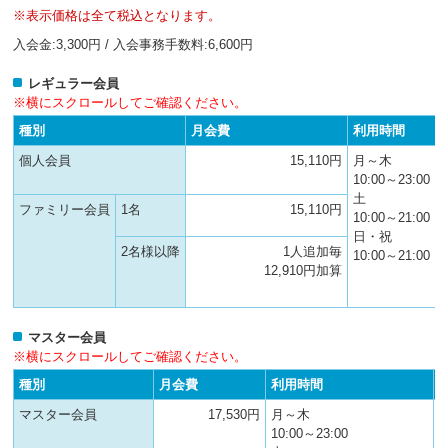
へ
※表示価格は全て税込となります。
移
入会金:3,300円 / 入会事務手数料:6,600円
動
し
ま
レギュラー会員
す
※横にスクロールしてご確認ください。
種別
月会費
利用時間
個人会員
15,110円
月～木
10:00～23:00
土
ファミリー会員
1名
15,110円
10:00～21:00
日・祝
2名様以降
1人追加毎
10:00～21:00
12,910円加算
マスター会員
※横にスクロールしてご確認ください。
種別
月会費
利用時間
マスター会員
17,530円
月～木
10:00～23:00