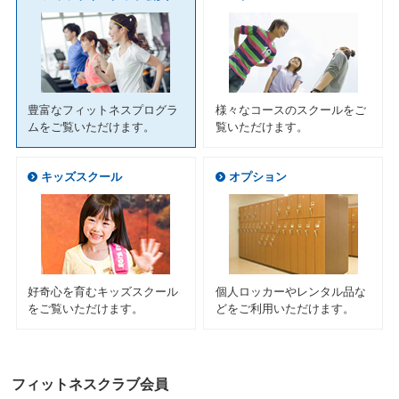
ニ
ュ
ー
へ
移
動
豊富なフィットネスプログラ
様々なコースのスクールをご
し
ムをご覧いただけます。
覧いただけます。
ま
す
本
キッズスクール
オプション
文
へ
移
動
し
ま
す
好奇心を育むキッズスクール
個人ロッカーやレンタル品な
フ
をご覧いただけます。
どをご利用いただけます。
ッ
タ
ー
情
フィットネスクラブ会員
報