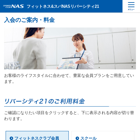
ペ
こ
こ
フィットネス&スパNASリバーシティ21
ー
こ
こ
ジ
か
か
内
ら
ら
を
本
サ
移
文
イ
動
で
ト
す
す
内
る
主
た
要
め
メ
の
ニ
リ
お客様のライフスタイルに合わせて、豊富な会員プランをご用意してい
ュ
ン
ます。
ー
ク
で
で
す
す
サ
イ
ご確認になりたい項目をクリックすると、下に表示される内容が切り替
ト
わります。
内
主
要
フィットネスクラブ会員
スクール
メ