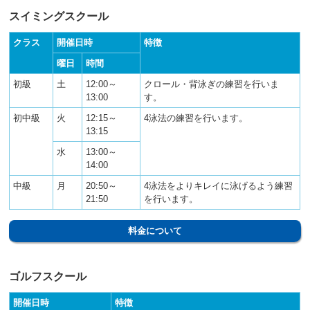
ニ
スイミングスクール
ュ
ー
クラス
開催日時
特徴
へ
曜日
時間
移
動
初級
土
12:00～
クロール・背泳ぎの練習を行いま
し
13:00
す。
ま
す
初中級
火
12:15～
4泳法の練習を行います。
本
13:15
文
水
13:00～
へ
14:00
移
動
中級
月
20:50～
4泳法をよりキレイに泳げるよう練習
し
21:50
を行います。
ま
す
料金について
フ
ッ
タ
ー
ゴルフスクール
情
報
開催日時
特徴