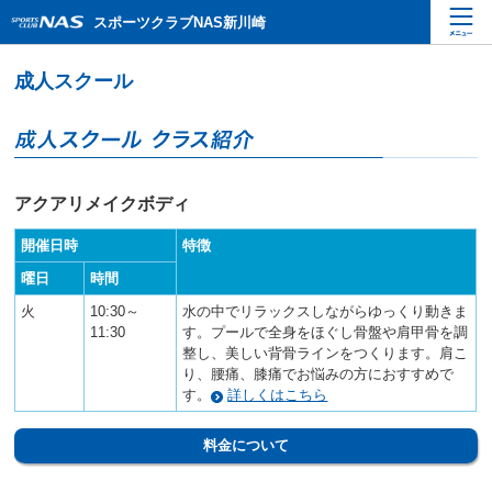
ペ
こ
こ
スポーツクラブNAS新川崎
ー
こ
こ
ジ
か
か
内
ら
ら
を
本
サ
移
文
イ
動
で
ト
す
す
内
る
主
た
アクアリメイクボディ
要
め
メ
の
開催日時
特徴
ニ
リ
ュ
曜日
時間
ン
ー
ク
火
10:30～
水の中でリラックスしながらゆっくり動きま
で
で
11:30
す。プールで全身をほぐし骨盤や肩甲骨を調
す
す
整し、美しい背骨ラインをつくります。肩こ
サ
り、腰痛、膝痛でお悩みの方におすすめで
イ
す。
詳しくはこちら
ト
内
料金について
主
要
メ