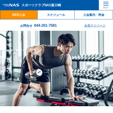
ペ
こ
こ
スポーツクラブNAS新川崎
ー
こ
こ
ジ
か
か
WEB入会
スケジュール
入会案内・料金
内
ら
ら
を
本
サ
044-201-7581
会員マイページ
お問合せ
移
文
イ
動
で
ト
す
す
内
る
主
た
要
め
メ
の
ニ
リ
ュ
ン
ー
ク
で
で
す
す
サ
イ
ト
内
主
要
メ