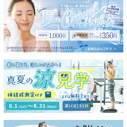
へ
移
動
し
ま
す