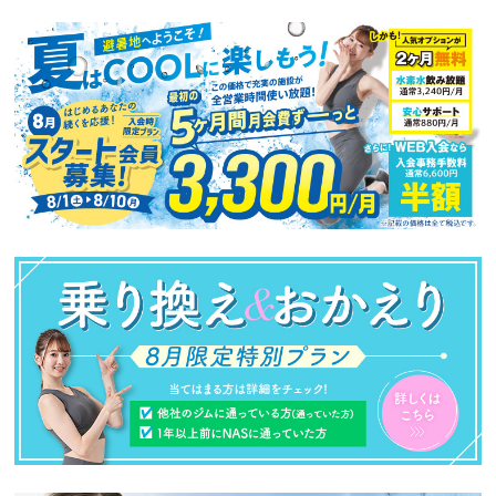
ニ
ュ
ー
へ
移
動
し
ま
す
本
文
へ
移
動
し
ま
す
フ
ッ
タ
ー
情
報