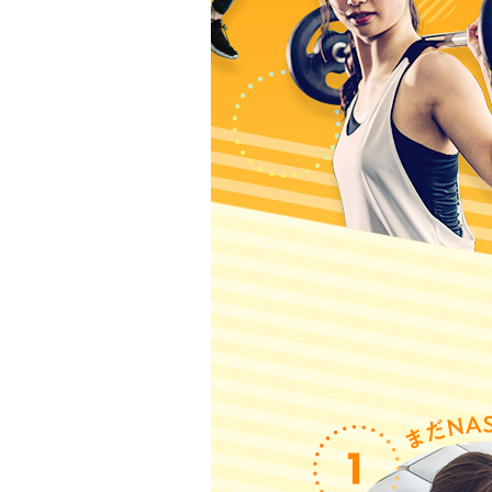
ニ
ュ
ー
へ
移
動
し
ま
す
本
文
へ
移
動
し
ま
す
フ
ッ
タ
ー
情
報