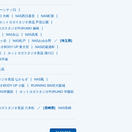
ーシティ21
GO 大崎
NAS西日暮里
NAS町屋
ホットヨガスタジオ美温 芦花公園
ガスタジオPURUMO 篠崎
NAS永山
NAS高尾
鎌ヶ谷
NAS松戸
NASおゆみ野
[埼玉県]
BODY UP 東大宮
NAS武蔵浦和
口
ホットヨガスタジオ美温 溝の口
AS平塚
大高
タジオ美温 なかもず
NAS鳳
BODY UP 小阪
RUNNING BASE大阪城
AS学園前
ホットヨガスタジオPURUMO 学園前
ヨガスタジオ美温 六本松
[長崎県]
NAS長崎