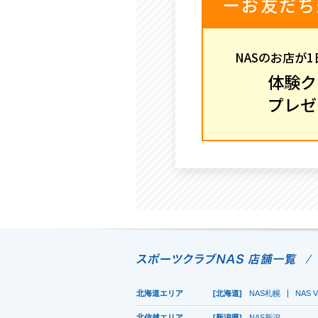
ーお友だち
NASのお店が
体験ク
プレゼ
北海道エリア
[北海道]
NAS札幌
NAS V
北信越エリア
[新潟県]
NAS新潟