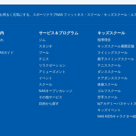
も明るく元気にする、スポーツクラブNAS フィットネス・スクール・キッズスクール・エ
内
サービス＆プログラム
キッズスクール
流れ
ジム
指導理念
スタジオ
キッズスクール展開店舗
ASガイド
プール
スイミングスクール
テニス
親子スイミングスクール
リラクゼーション
テニススクール
アミューズメント
ダンススクール
イベント
チアダンススクール
スクール
体操スクール
NASオープンカレッジ
ゴルフスクール
その他サービス
空手スクール
目的から探す
bjアカデミーバスケット
キッズイベント
NAS KIDSキャラクター