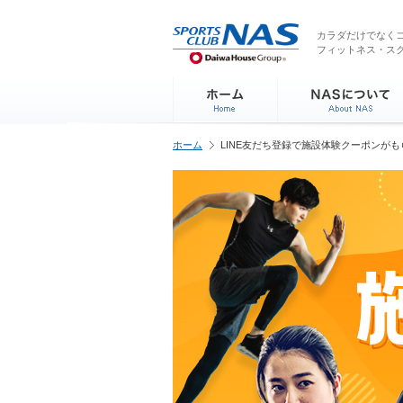
ペ
こ
こ
こ
ー
こ
こ
こ
カラダだけでなくコ
ジ
フィットネス・ス
か
か
か
内
ら
ら
ら
を
サ
本
フ
移
イ
文
ッ
動
ト
で
タ
す
内
す
ー
る
ホーム
LINE友だち登録で施設体験クーポンが
主
情
た
要
報
め
メ
で
の
ニ
す
リ
ュ
ン
ー
ク
で
で
す
す
サ
イ
ト
内
主
要
メ