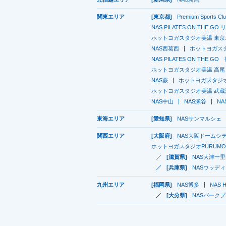
関東エリア
[東京都]
Premium Sports C
NAS PILATES ON THE G
ホットヨガスタジオ美温 東
NAS西葛西
ホットヨガスタ
NAS PILATES ON THE G
ホットヨガスタジオ美温 高尾
NAS蕨
ホットヨガスタジオ
ホットヨガスタジオ美温 武蔵
NAS中山
NAS瀬谷
N
東海エリア
[愛知県]
NASサンマルシェ
関西エリア
[大阪府]
NAS大阪ドームシ
ホットヨガスタジオPURUMO
[滋賀県]
NAS大津一
[兵庫県]
NASウッデ
九州エリア
[福岡県]
NAS博多
NAS H
[大分県]
NASパーク