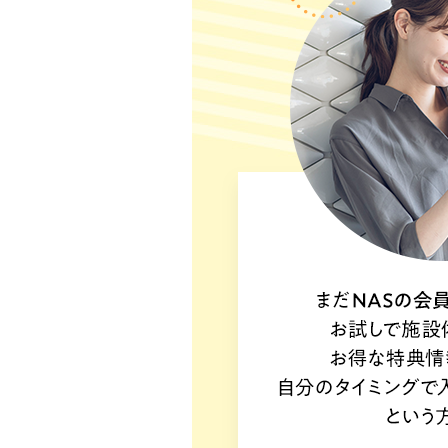
へ
移
動
し
ま
す