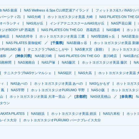
lub NAS 銀座
NAS Wellness & Spa CLUB芝浦アイランド
フィットネス&スパNASリバ
O リバーシティ21
NAS大崎
ホットヨガスタジオ美温 大崎
NAS PILATES ON THE 
京オペラシティ
NAS光が丘
インドアテニススクールNAS光が丘
NAS芦花公園
ジオBODY UP 西葛西
NAS PILATES ON THE GO 西葛西店
NAS篠崎
ホットヨ
O 篠崎店
NAS吉祥寺
ホットヨガスタジオ美温 三鷹
NAS聖蹟桜ヶ丘
NAS若葉台
NAS PILATES 新御徒町
[千葉県]
NAS新鎌ヶ谷
ホットヨガスタジオ美温 新
PURUMO 蕨
テニスクラブNASこしがや
NAS東大宮（新館）
ホットヨガスタジオ
浦和
[神奈川県]
NAS新川崎
NAS PILATES ON THE GO 新川崎店
NAS溝の
AS南林間
NAS湘南台
NAS戸塚
NAS藤沢
ホットヨガスタジオ美温 藤沢
N
テニスクラブNASサンマルシェ
NAS稲沢
NAS大高
ホットヨガスタジオ美温 
ティ
NASあべの
ホットヨガスタジオ美温 あべの
NASなかもず
ホットヨガス
 鳳
NAS平野
ホットヨガスタジオPURUMO 平野
NAS小阪
ホットヨガスタジオ
里山
ホットヨガスタジオ美温 大津一里山
[京都府]
NAS伏見桃山
[奈良県]
N
ィタウン
AKATA PILATES
NAS姪浜
ホットヨガスタジオ美温 姪浜
NAS六本松
ホット
プレイス大分
ホットヨガスタジオPURUMO パークプレイス大分