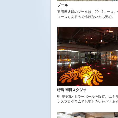
ニ
プール
ュ
透明度抜群のプールは、20m4コース
ー
コースもあるので泳げない方も安心。
へ
移
動
し
ま
す
本
文
へ
移
動
し
ま
す
フ
特殊照明スタジオ
ッ
照明設備とミラーボールを設置。エキ
タ
ンスプログラムでお楽しみいただけま
ー
情
報