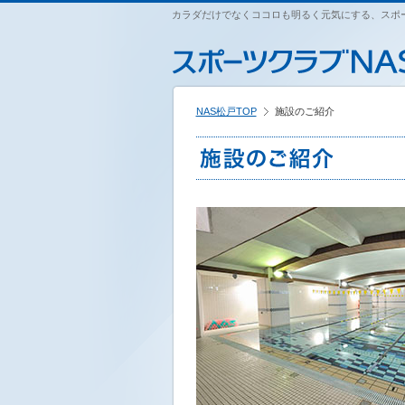
ペ
カラダだけでなくココロも明るく元気にする、スポー
こ
こ
こ
ー
こ
こ
こ
ジ
か
か
か
内
ら
ら
ら
を
本
サ
フ
移
文
イ
ッ
動
NAS松戸TOP
施設のご紹介
で
ト
タ
す
す
内
ー
る
主
情
た
要
報
め
メ
で
の
ニ
す
リ
ュ
ン
ー
ク
で
で
す
す
サ
イ
ト
内
主
要
メ