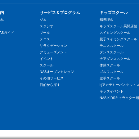
内
サービス＆プログラム
キッズスクール
流れ
ジム
指導理念
スタジオ
キッズスクール展開店舗
ASガイド
プール
スイミングスクール
テニス
親子スイミングスクール
リラクゼーション
テニススクール
アミューズメント
ダンススクール
イベント
チアダンススクール
スクール
体操スクール
NASオープンカレッジ
ゴルフスクール
その他サービス
空手スクール
目的から探す
bjアカデミーバスケット
キッズイベント
NAS KIDSキャラクター