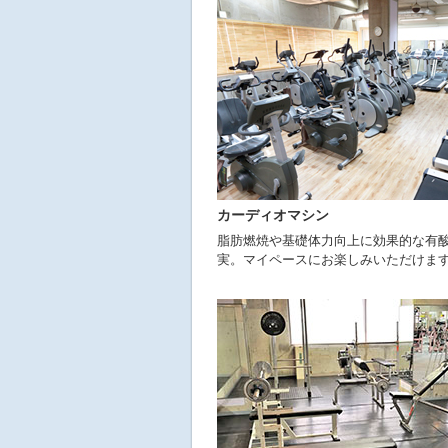
へ
移
動
し
ま
す
カーディオマシン
脂肪燃焼や基礎体力向上に効果的な有
実。マイペースにお楽しみいただけま