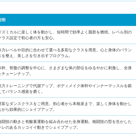
説明
リズミカルに楽しく体を動かし、短時間で効率よく脂肪を燃焼。レベル別の
クラス設定で初心者の方も安心。
体力レベルや目的に合わせて選べる多彩なクラスを用意。心と身体のバラン
スを整え、美しさを引き出すプログラム。
体幹、骨盤の調整を中心に、さまざまな体の部位をゆるやかに刺激し、全身
をチューンナップ。
筋力トレーニングで代謝アップ、ボディメイク体幹やインナーマッスルを鍛
えてバランス感覚を磨く。
豊富なダンスクラスをご用意。初心者から本格派まで、楽しく身体を動かし
ながら効果的にシェイプアップ。
格闘技の動きと有酸素運動を組み合わせた全身運動。格闘技の型を生かした
キレのあるカッコイイ動きでシェイプアップ。