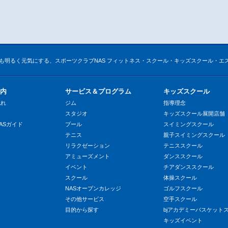
も明るく元気にする、スポーツクラブNAS フィットネス・スクール・キッズスクール・エ
内
サービス＆プログラム
キッズスクール
流れ
ジム
指導理念
スタジオ
キッズスクール展開店舗
ASガイド
プール
スイミングスクール
テニス
親子スイミングスクール
リラクゼーション
テニススクール
アミューズメント
ダンススクール
イベント
チアダンススクール
スクール
体操スクール
NASオープンカレッジ
ゴルフスクール
その他サービス
空手スクール
目的から探す
bjアカデミーバスケット
キッズイベント