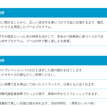
説明
水に慣れることから、正しい泳ぎ方を身につけて大会に出場するまで、幅広
いクラスを用意したプールプログラム。
浮力や抵抗といった水の特性を活かして、安全かつ効果的に体づくりができ
る水中プログラム。プールの中で動く楽しさを体感。
説明
バイブレーションバスがひと泳ぎした後の疲れをほぐします。
エクササイズの後などにご利用ください。
広い浴槽で足を伸ばしてゆったりリラックス。心身ともにほぐれます。
新陳代謝促進効果でたっぷり発汗。身体の中からリフレッシュできます。
健康的で美しい日焼け肌を作れます。10分500円。（男性ロッカー内）