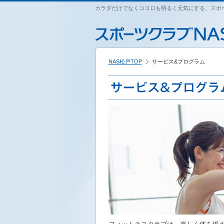
ペ
カラダだけでなくココロも明るく元気にする、スポー
こ
こ
こ
ー
こ
こ
こ
ジ
か
か
か
内
ら
ら
ら
を
本
サ
フ
移
文
イ
ッ
動
NAS松戸TOP
サービス&プログラム
で
ト
タ
す
す
内
ー
る
主
情
た
要
報
め
メ
で
の
ニ
す
リ
ュ
ン
ー
ク
で
で
す
す
サ
イ
ト
内
主
要
メ