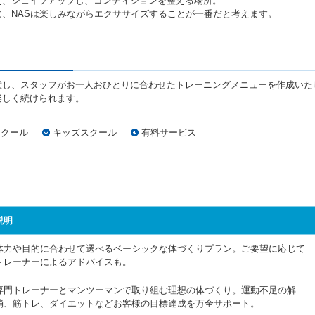
え、シェイプアップし、コンディションを整える場所。
、NASは楽しみながらエクササイズすることが一番だと考えます。
意し、スタッフがお一人おひとりに合わせたトレーニングメニューを作成いた
楽しく続けられます。
スクール
キッズスクール
有料サービス
説明
体力や目的に合わせて選べるベーシックな体づくりプラン。ご要望に応じて
トレーナーによるアドバイスも。
専門トレーナーとマンツーマンで取り組む理想の体づくり。運動不足の解
消、筋トレ、ダイエットなどお客様の目標達成を万全サポート。