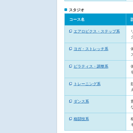
へ
移
スタジオ
動
し
コース名
ま
す
エアロビクス・ステップ系
ヨガ・ストレッチ系
ピラティス・調整系
トレーニング系
ダンス系
格闘技系