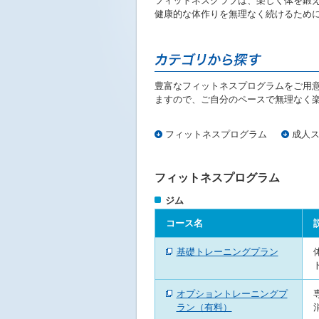
フィットネスクラブは、楽しく体を鍛
ニ
健康的な体作りを無理なく続けるために
ュ
ー
へ
移
動
豊富なフィットネスプログラムをご用
し
ますので、ご自分のペースで無理なく
ま
す
本
フィットネスプログラム
成人
文
へ
移
フィットネスプログラム
動
ジム
し
ま
コース名
す
フ
基礎トレーニングプラン
ッ
タ
ー
オプショントレーニングプ
情
ラン（有料）
報