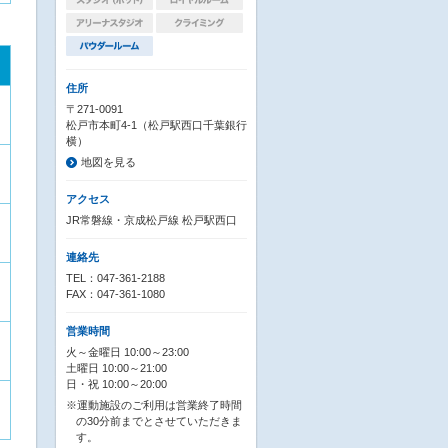
住所
〒271-0091
松戸市本町4-1（松戸駅西口千葉銀行
横）
地図を見る
アクセス
JR常磐線・京成松戸線 松戸駅西口
連絡先
TEL：047-361-2188
FAX：047-361-1080
営業時間
火～金曜日 10:00～23:00
土曜日 10:00～21:00
日・祝 10:00～20:00
※運動施設のご利用は営業終了時間
の30分前までとさせていただきま
す。