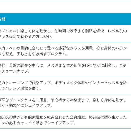
説明
リズミカルに楽しく体を動かし、短時間で効率よく脂肪を燃焼。レベル別の
クラス設定で初心者の方も安心。
体力レベルや目的に合わせて選べる多彩なクラスを用意。心と身体のバラン
スを整え、美しさを引き出すプログラム。
体幹、骨盤の調整を中心に、さまざまな体の部位をゆるやかに刺激し、全身
をチューンナップ。
筋力トレーニングで代謝アップ、ボディメイク体幹やインナーマッスルを鍛
えてバランス感覚を磨く。
豊富なダンスクラスをご用意。初心者から本格派まで、楽しく身体を動かし
ながら効果的にシェイプアップ。
格闘技の動きと有酸素運動を組み合わせた全身運動。格闘技の型を生かした
キレのあるカッコイイ動きでシェイプアップ。