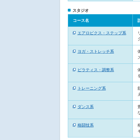
へ
移
スタジオ
動
し
コース名
ま
す
エアロビクス・ステップ系
ヨガ・ストレッチ系
ピラティス・調整系
トレーニング系
ダンス系
格闘技系