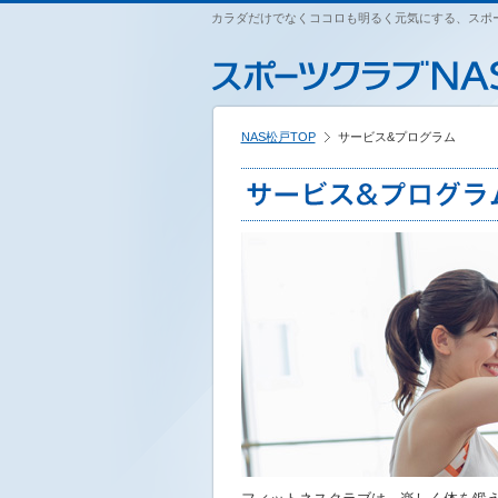
ペ
カラダだけでなくココロも明るく元気にする、スポー
こ
こ
こ
ー
こ
こ
こ
ジ
か
か
か
内
ら
ら
ら
を
本
サ
フ
移
文
イ
ッ
動
NAS松戸TOP
サービス&プログラム
で
ト
タ
す
す
内
ー
る
主
情
た
要
報
め
メ
で
の
ニ
す
リ
ュ
ン
ー
ク
で
で
す
す
サ
イ
ト
内
主
要
メ