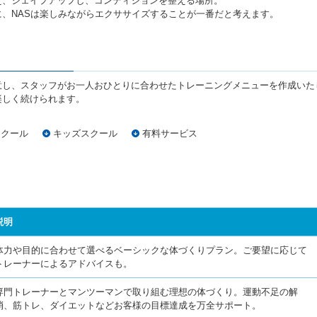
え、シェイプアップし、コンディションを整える場所。
、NASは楽しみながらエクササイズすることが一番だと考えます。
意し、スタッフがお一人おひとりに合わせたトレーニングメニューを作成いた
楽しく続けられます。
スクール
キッズスクール
有料サービス
説明
体力や目的に合わせて選べるベーシックな体づくりプラン。ご要望に応じて
トレーナーによるアドバイスも。
専門トレーナーとマンツーマンで取り組む理想の体づくり。運動不足の解
消、筋トレ、ダイエットなどお客様の目標達成を万全サポート。