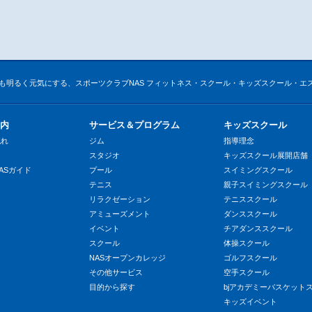
も明るく元気にする、スポーツクラブNAS フィットネス・スクール・キッズスクール・エ
内
サービス＆プログラム
キッズスクール
流れ
ジム
指導理念
スタジオ
キッズスクール展開店舗
ASガイド
プール
スイミングスクール
テニス
親子スイミングスクール
リラクゼーション
テニススクール
アミューズメント
ダンススクール
イベント
チアダンススクール
スクール
体操スクール
NASオープンカレッジ
ゴルフスクール
その他サービス
空手スクール
目的から探す
bjアカデミーバスケット
キッズイベント