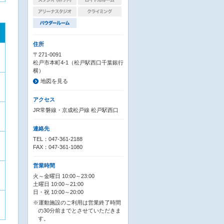
住所
〒271-0091
松戸市本町4-1（松戸駅西口千葉銀行
横）
地図を見る
アクセス
JR常磐線・京成松戸線 松戸駅西口
連絡先
TEL：047-361-2188
FAX：047-361-1080
営業時間
火～金曜日 10:00～23:00
土曜日 10:00～21:00
日・祝 10:00～20:00
※運動施設のご利用は営業終了時間
の30分前までとさせていただきま
す。