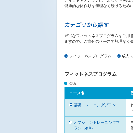
フィットネスクラブは、楽しく体を鍛
ニ
健康的な体作りを無理なく続けるために
ュ
ー
へ
移
動
豊富なフィットネスプログラムをご用
し
ますので、ご自分のペースで無理なく
ま
す
本
フィットネスプログラム
成人
文
へ
移
フィットネスプログラム
動
ジム
し
ま
コース名
す
フ
基礎トレーニングプラン
ッ
タ
ー
オプショントレーニングプ
情
ラン（有料）
報