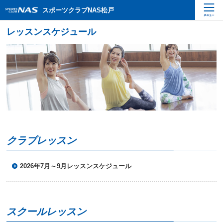
ペ
こ
こ
スポーツクラブNAS松戸
ー
こ
こ
ジ
か
か
内
ら
ら
を
本
サ
移
文
イ
動
で
ト
す
す
内
る
主
た
要
め
メ
の
ニ
リ
ュ
ン
ー
ク
クラブレッスン
で
で
す
す
サ
2026年7月～9月レッスンスケジュール
イ
ト
内
主
スクールレッスン
要
メ