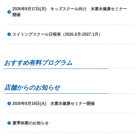
ニ
2026年8月17日(月) キッズスクール向け 水素水健康セミナー
ュ
開催
ー
へ
移
スイミングスクール日程表（2026.8月-2027.1月）
動
し
ま
す
本
おすすめ有料プログラム
文
へ
移
動
店舗からのお知らせ
し
ま
す
2026年8月18日(火) 水素水健康セミナー開催
フ
ッ
タ
夏季休業のお知らせ
ー
情
報